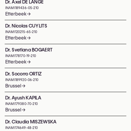
Dr. Axel DE LANGE
INAMI
189436-05-210
Etterbeek
→
Dr. Nicolas CUYLITS
INAMI
120215-65-210
Etterbeek
→
Dr. Svetlana BOGAERT
INAMI
178170-19-210
Etterbeek
→
Dr. Socorro ORTIZ
INAMI
189920-06-210
Brussel
→
Dr. Ayush KAPILA
INAMI
179380-70-210
Brussel
→
Dr. Claudia MISZEWSKA
INAMI
174649-48-210