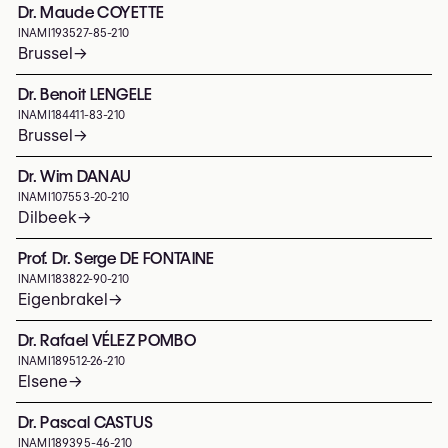
Dr. Maude COYETTE
INAMI
193527-85-210
Brussel
→
Dr. Benoit LENGELE
INAMI
184411-83-210
Brussel
→
Dr. Wim DANAU
INAMI
107553-20-210
Dilbeek
→
Prof. Dr. Serge DE FONTAINE
INAMI
183822-90-210
Eigenbrakel
→
Dr. Rafael VÉLEZ POMBO
INAMI
189512-26-210
Elsene
→
Dr. Pascal CASTUS
INAMI
189395-46-210