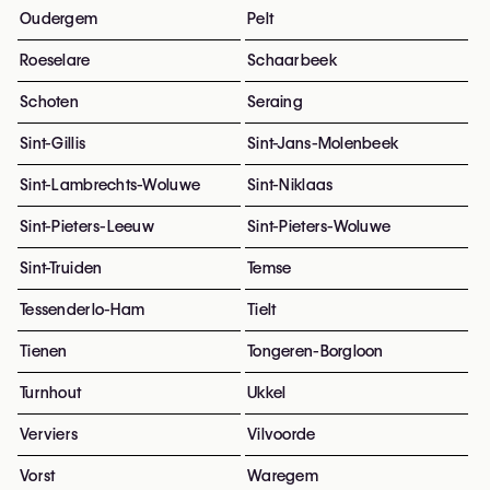
Oudergem
Pelt
Roeselare
Schaarbeek
Schoten
Seraing
Sint-Gillis
Sint-Jans-Molenbeek
Sint-Lambrechts-Woluwe
Sint-Niklaas
Sint-Pieters-Leeuw
Sint-Pieters-Woluwe
Sint-Truiden
Temse
Tessenderlo-Ham
Tielt
Tienen
Tongeren-Borgloon
Turnhout
Ukkel
Verviers
Vilvoorde
Vorst
Waregem