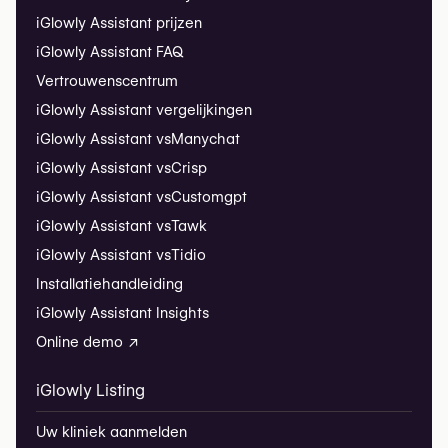
iGlowly Assistant prijzen
iGlowly Assistant FAQ
Vertrouwenscentrum
iGlowly Assistant vergelijkingen
iGlowly Assistant vs
Manychat
iGlowly Assistant vs
Crisp
iGlowly Assistant vs
Customgpt
iGlowly Assistant vs
Tawk
iGlowly Assistant vs
Tidio
Installatiehandleiding
iGlowly Assistant Insights
Online demo ↗
iGlowly Listing
Uw kliniek aanmelden