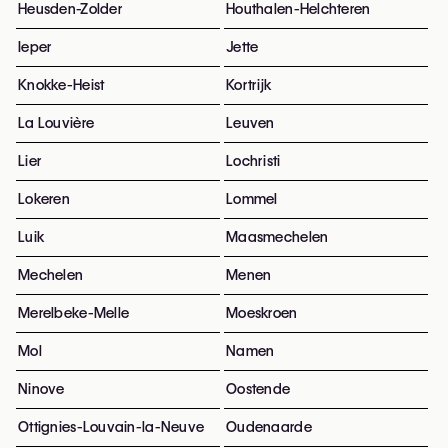
Heusden-Zolder
Houthalen-Helchteren
Ieper
Jette
Knokke-Heist
Kortrijk
La Louvière
Leuven
Lier
Lochristi
Lokeren
Lommel
Luik
Maasmechelen
Mechelen
Menen
Merelbeke-Melle
Moeskroen
Mol
Namen
Ninove
Oostende
Ottignies-Louvain-la-Neuve
Oudenaarde