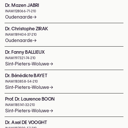
Dr. Mazen JABRI
INAMI
128066-71-210
Oudenaarde
→
Dr. Christophe ZIRAK
INAMI
189404-37-210
Oudenaarde
→
Dr. Fanny BALLIEUX
INAMI
197321-74-210
Sint-Pieters-Woluwe
→
Dr. Bénédicte BAYET
INAMI
183858-54-210
Sint-Pieters-Woluwe
→
Prof. Dr. Laurence BOON
INAMI
185141-32-210
Sint-Pieters-Woluwe
→
Dr. Axel DE VOOGHT