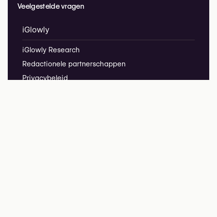
Veelgestelde vragen
iGlowly
iGlowly Research
Redactionele partnerschappen
Privacybeleid
Juridische informatie
hello@iglowly.com
We respecteren uw privacy – iGlowly verzamelt geen
cookies of volggegevens.
iGlowly ne collecte pas de cookies ni de données de suivi.
copyright @2026 iGlowly.com