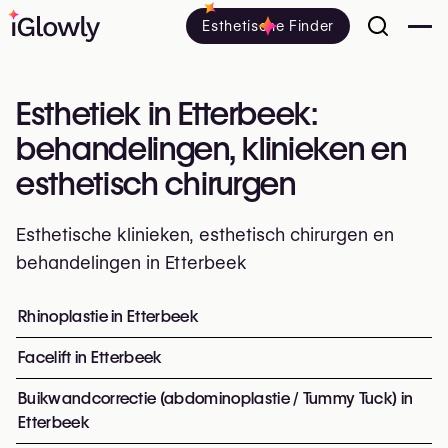
Esthetische Finder
Esthetiek in Etterbeek:
behandelingen, klinieken en
esthetisch chirurgen
Esthetische klinieken, esthetisch chirurgen en
behandelingen in Etterbeek
Alles over esthetiek in Etterbeek: klinieken, esthetisch 
Rhinoplastie in Etterbeek
Top ingrepen en behandelinge
Facelift in Etterbeek
Buikwandcorrectie (abdominoplastie / Tummy Tuck) in
Etterbeek