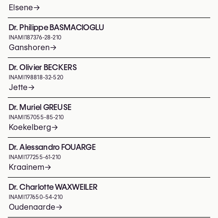
Elsene
→
Dr. Philippe BASMACIOGLU
INAMI
187376-28-210
Ganshoren
→
Dr. Olivier BECKERS
INAMI
198818-32-520
Jette
→
Dr. Muriel GREUSE
INAMI
157055-85-210
Koekelberg
→
Dr. Alessandro FOUARGE
INAMI
177255-61-210
Kraainem
→
Dr. Charlotte WAXWEILER
INAMI
177650-54-210
Oudenaarde
→