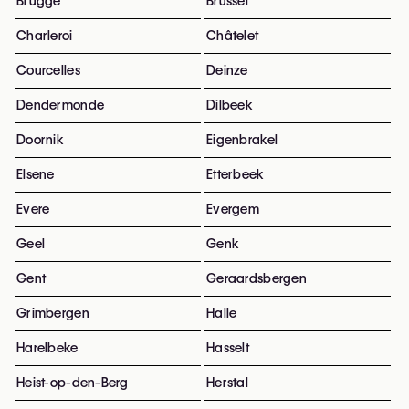
Brugge
Brussel
Charleroi
Châtelet
Courcelles
Deinze
Dendermonde
Dilbeek
Doornik
Eigenbrakel
Elsene
Etterbeek
Evere
Evergem
Geel
Genk
Gent
Geraardsbergen
Grimbergen
Halle
Harelbeke
Hasselt
Heist-op-den-Berg
Herstal