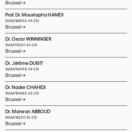
Brussel
→
Prof. Dr. Moustapha HAMDI
INAMI
188596-69-210
Brussel
→
Dr. Oscar WINNINGER
INAMI
113501-63-210
Brussel
→
Dr. Jérôme DUISIT
INAMI
196998-09-210
Brussel
→
Dr. Nader CHAHIDI
INAMI
184685-03-210
Brussel
→
Dr. Marwan ABBOUD
INAMI
186011-35-210
Brussel
→