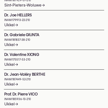
INAMI
187929-57-210
Sint-Pieters-Woluwe
→
Dr. Joe HELLERS
INAMI
179913-22-210
Ukkel
→
Dr. Gabriele GIUNTA
INAMI
181837-38-210
Ukkel
→
Dr. Valentine XIONG
INAMI
175517-53-210
Ukkel
→
Dr. Jean-Valéry BERTHE
INAMI
187449-52-210
Ukkel
→
Prof. Dr. Pierre VICO
INAMI
185936-13-210
Ukkel
→