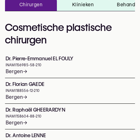
Chirurgen
Klinieken
Behandel
Cosmetische plastische
chirurgen
Dr. Pierre-Emmanuel EL FOULY
INAMI
156985-58-210
Bergen
→
Dr. Florian GAEDE
INAMI
188556-12-210
Bergen
→
Dr. Raphaël GHEERARDYN
INAMI
158604-88-210
Bergen
→
Dr. Antoine LENNE