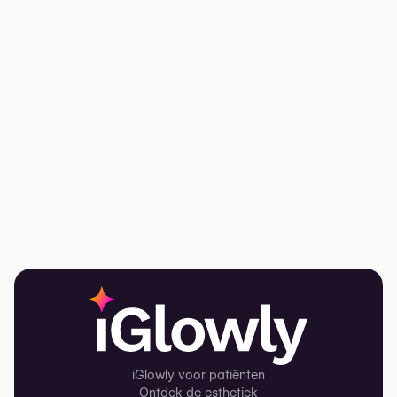
iGlowly voor patiënten
Ontdek de esthetiek