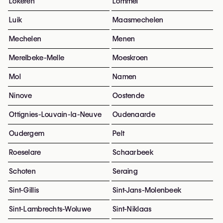
Lokeren
Lommel
Luik
Maasmechelen
Mechelen
Menen
Merelbeke-Melle
Moeskroen
Mol
Namen
Ninove
Oostende
Ottignies-Louvain-la-Neuve
Oudenaarde
Oudergem
Pelt
Roeselare
Schaarbeek
Schoten
Seraing
Sint-Gillis
Sint-Jans-Molenbeek
Sint-Lambrechts-Woluwe
Sint-Niklaas