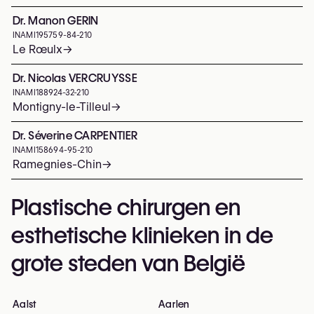
Dr. Manon GERIN
INAMI
195759-84-210
Le Rœulx
→
Dr. Nicolas VERCRUYSSE
INAMI
188924-32-210
Montigny-le-Tilleul
→
Dr. Séverine CARPENTIER
INAMI
158694-95-210
Ramegnies-Chin
→
Plastische chirurgen en
esthetische klinieken in de
grote steden van België
Aalst
Aarlen