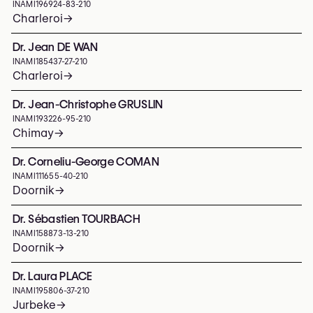
INAMI
196924-83-210
Charleroi
→
Dr. Jean DE WAN
INAMI
185437-27-210
Charleroi
→
Dr. Jean-Christophe GRUSLIN
INAMI
193226-95-210
Chimay
→
Dr. Corneliu-George COMAN
INAMI
111655-40-210
Doornik
→
Dr. Sébastien TOURBACH
INAMI
158873-13-210
Doornik
→
Dr. Laura PLACE
INAMI
195806-37-210
Jurbeke
→