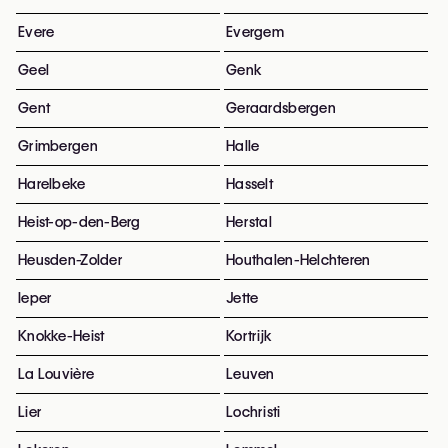
Evere
Evergem
Geel
Genk
Gent
Geraardsbergen
Grimbergen
Halle
Harelbeke
Hasselt
Heist-op-den-Berg
Herstal
Heusden-Zolder
Houthalen-Helchteren
Ieper
Jette
Knokke-Heist
Kortrijk
La Louvière
Leuven
Lier
Lochristi