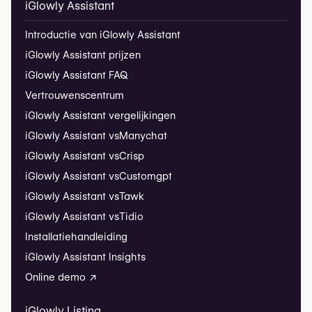
iGlowly Assistant
Introductie van iGlowly Assistant
iGlowly Assistant prijzen
iGlowly Assistant FAQ
Vertrouwenscentrum
iGlowly Assistant vergelijkingen
iGlowly Assistant vs
Manychat
iGlowly Assistant vs
Crisp
iGlowly Assistant vs
Customgpt
iGlowly Assistant vs
Tawk
iGlowly Assistant vs
Tidio
Installatiehandleiding
iGlowly Assistant Insights
Online demo ↗
iGlowly Listing