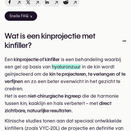
↗
↗
↗
↗
Snelle FAQ ↘
Wat is een kinprojectie met
–
kinfiller?
Een
kinprojectie of kinfiller
is een behandeling waarbij
een gel op basis van
hyaluronzuur
in de kin wordt
geïnjecteerd om de
kin te projecteren, te verlengen of te
verfijnen
en zo een beter evenwicht in het gezicht te
creëren.
Het is een
niet-chirurgische ingreep
die de harmonie
tussen kin, kaaklijn en hals verbetert – met
direct
zichtbare, natuurlijke resultaten
.
Klinische studies tonen aan dat speciaal ontwikkelde
kinfillers (zoals VYC-20L) de projectie en definitie van