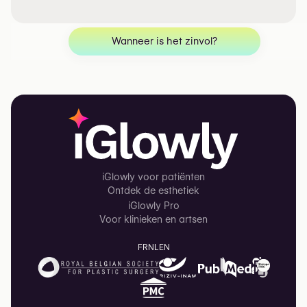
Wanneer is het zinvol?
iGlowly voor patiënten
Ontdek de esthetiek
iGlowly Pro
Voor klinieken en artsen
FR
NL
EN