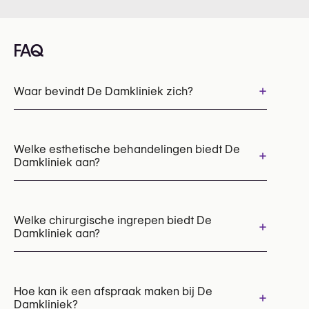
FAQ
+
Waar bevindt De Damkliniek zich?
Welke esthetische behandelingen biedt De
+
Damkliniek aan?
Botox
Chemische peelings
Laser huidresurfacing
Welke chirurgische ingrepen biedt De
+
Damkliniek aan?
Injections voor de kaaklijn
Kinprojectie
Injections voor de lippen
Injections voor marionetlijnen
Arm Lift
Injections voor neus-lippenplooi
Bilvergroting met Implantaten
Hoe kan ik een afspraak maken bij De
+
Injections voor de tranenplooi (tear trough)
Damkliniek?
Borstlift (mastopexie)