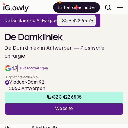
Esthetische Finder
+32 3 422 65 75
De Damkliniek à Antwerpen
De
Damkliniek
De Damkliniek in Antwerpen — Plastische
chirurgie
4.7
113
beoordelingen
Bijgewerkt 22/04/26
Viaduct-Dam 92
2060 Antwerpen
+32 3 422 65 75
Website
Ma
9 AM to 6 PM