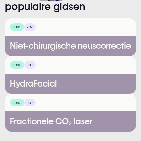
populaire
gidsen
GUIDE
POP
Niet-chirurgische neuscorrectie
GUIDE
POP
HydraFacial
GUIDE
POP
Fractionele CO₂ laser