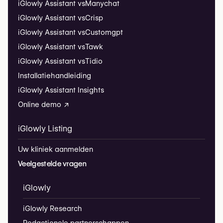
iGlowly Assistant vs
Manychat
iGlowly Assistant vs
Crisp
iGlowly Assistant vs
Customgpt
iGlowly Assistant vs
Tawk
iGlowly Assistant vs
Tidio
Installatiehandleiding
iGlowly Assistant Insights
Online demo ↗
iGlowly Listing
Uw kliniek aanmelden
Veelgestelde vragen
iGlowly
iGlowly Research