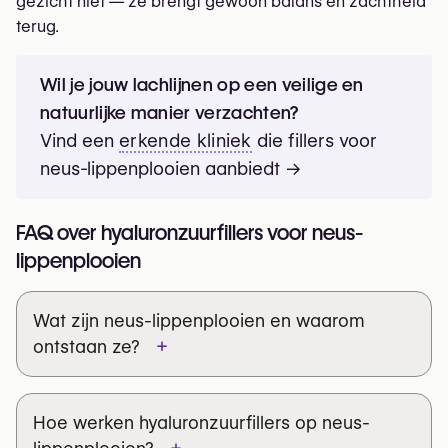
gezicht niet — ze brengt gewoon balans en zachtheid
terug.
Kin
Filler → Structurele filler.
Doel → De onderkaaklijn definiëren en de
Wil je jouw lachlijnen op een veilige en
gezichtsbalans verbeteren.
natuurlijke manier verzachten?
Vind een
erkende kliniek
die fillers voor
neus-lippenplooien aanbiedt →
FAQ over hyaluronzuurfillers voor neus-
lippenplooien
Wat zijn neus-lippenplooien en waarom
+
ontstaan ze?
Hoe werken hyaluronzuurfillers op neus-
+