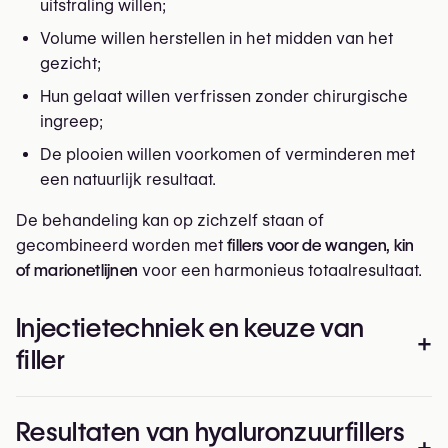
uitstraling willen;
Volume willen herstellen in het midden van het
gezicht;
Hun gelaat willen verfrissen zonder chirurgische
ingreep;
De plooien willen voorkomen of verminderen met
een natuurlijk resultaat.
De behandeling kan op zichzelf staan of
gecombineerd worden met
fillers voor de wangen, kin
of marionetlijnen
voor een harmonieus totaalresultaat.
Injectietechniek en keuze van
+
filler
De
neus-lippenzone
is zeer beweeglijk en bevat
Resultaten van hyaluronzuurfillers
belangrijke bloedvaten, waardoor precisie essentieel
+