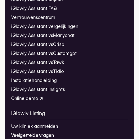
iGlowly Assistant FAQ
Vertrouwenscentrum
iGlowly Assistant vergelijkingen
iGlowly Assistant vs
Manychat
iGlowly Assistant vs
Crisp
iGlowly Assistant vs
Customgpt
iGlowly Assistant vs
Tawk
iGlowly Assistant vs
Tidio
Installatiehandleiding
iGlowly Assistant Insights
Online demo ↗
iGlowly Listing
Uw kliniek aanmelden
Veelgestelde vragen