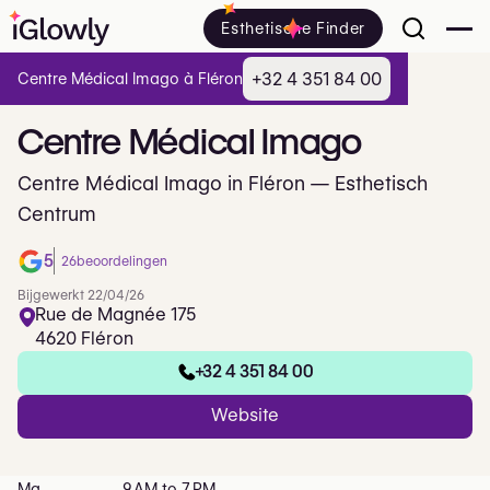
Esthetische Finder
+32 4 351 84 00
Centre Médical Imago à Fléron
Centre
Médical
Imago
Centre Médical Imago in Fléron — Esthetisch
Centrum
5
26
beoordelingen
Bijgewerkt 22/04/26
Rue de Magnée 175
4620 Fléron
+32 4 351 84 00
Website
Ma
9 AM to 7 PM