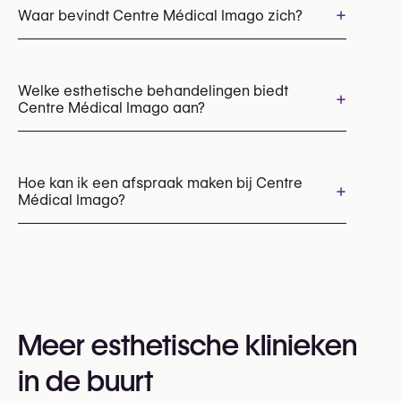
+
Waar bevindt Centre Médical Imago zich?
Welke esthetische behandelingen biedt
+
Centre Médical Imago aan?
Botox
Behandeling hyperhidrose (Botox / anti-transpiratie injecties)
Hoe kan ik een afspraak maken bij Centre
+
Médical Imago?
Chemische peelings
Laser huidresurfacing
Injections voor de lippen
Hyaluronzuur injecties
IPL photofacial
Afspraken kunnen worden gemaakt via
Laserbehandeling van striae
Laserontharing
+32 4 351 84 00
Mesotherapie
PRP behandeling
U kunt ook hun website bezoeken voor meer
Radiesse (collagene stimulator)
informatie:
Meer esthetische klinieken
RF behandeling
Skinboosters
https://imago-esthetique.be/
Vasculaire laser (ExcelV, Lumecca)
in de buurt