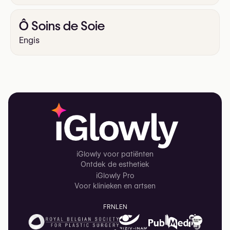
Ô Soins de Soie
Engis
iGlowly voor patiënten
Ontdek de esthetiek
iGlowly Pro
Voor klinieken en artsen
FR
NL
EN