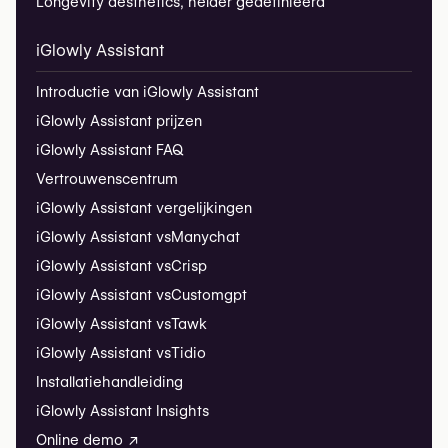
Longevity aesthetics, helder gedefinieerd
iGlowly Assistant
Introductie van iGlowly Assistant
iGlowly Assistant prijzen
iGlowly Assistant FAQ
Vertrouwenscentrum
iGlowly Assistant vergelijkingen
iGlowly Assistant vs
Manychat
iGlowly Assistant vs
Crisp
iGlowly Assistant vs
Customgpt
iGlowly Assistant vs
Tawk
iGlowly Assistant vs
Tidio
Installatiehandleiding
iGlowly Assistant Insights
Online demo ↗