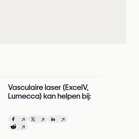
Vasculaire laser (ExcelV,
Lumecca) kan helpen bij:
↗
↗
↗
↗