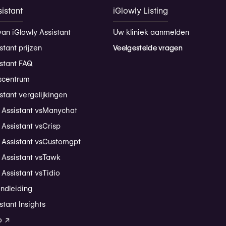
istant
iGlowly Listing
van iGlowly Assistant
Uw kliniek aanmelden
stant prijzen
Veelgestelde vragen
istant FAQ
scentrum
stant vergelijkingen
 Assistant vs
Manychat
 Assistant vs
Crisp
 Assistant vs
Customgpt
 Assistant vs
Tawk
 Assistant vs
Tidio
andleiding
stant Insights
o ↗