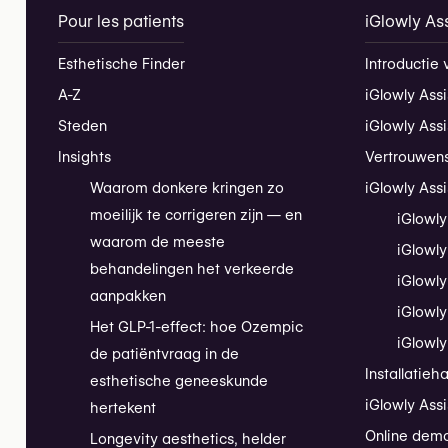
Pour les patients
iGlowly Ass
Esthetische Finder
Introductie 
A-Z
iGlowly Assi
Steden
iGlowly Ass
Insights
Vertrouwen
Waarom donkere kringen zo
iGlowly Assi
moeilijk te corrigeren zijn — en
iGlowly
waarom de meeste
iGlowly
behandelingen het verkeerde
iGlowly
aanpakken
iGlowly
Het GLP-1-effect: hoe Ozempic
iGlowly
de patiëntvraag in de
Installatieh
esthetische geneeskunde
iGlowly Assi
hertekent
Online dem
Longevity aesthetics, helder