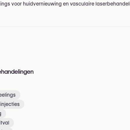
ings voor huidvernieuwing en vasculaire laserbehandel
n
ehandelingen
elings
injecties
g
itval