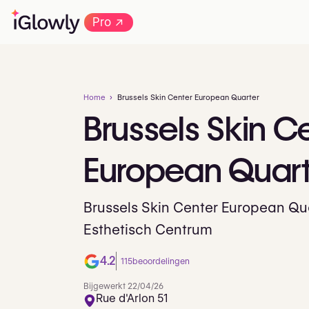
→
Pro
Home
Brussels Skin Center European Quarter
Brussels
Skin
Ce
European
Quart
Brussels Skin Center European Qua
Esthetisch Centrum
4.2
115
beoordelingen
Bijgewerkt 22/04/26
Rue d'Arlon 51