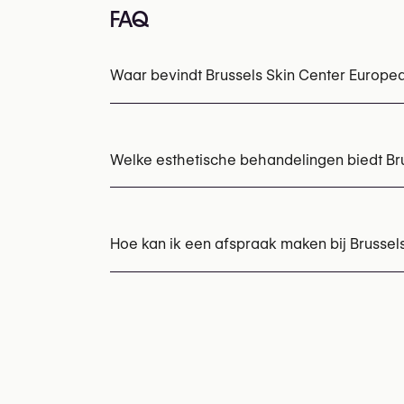
FAQ
Waar bevindt Brussels Skin Center Europea
Welke esthetische behandelingen biedt Br
Botox
Chemische peelings
Hyaluronzuur i
Hoe kan ik een afspraak maken bij Brussel
Afspraken kunnen worden gemaakt via
+32
U kunt ook hun website bezoeken voor mee
https://www.brussels-skin-center.be/