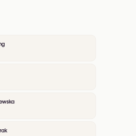
ong
szewska
irak