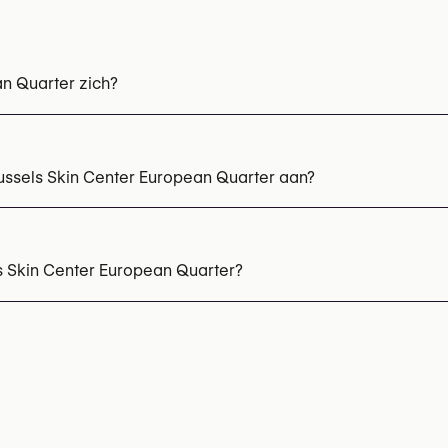
n Quarter zich?
ussels Skin Center European Quarter aan?
njecties
Microneedling
PRP bij haaruitval
PRP behandeli
s Skin Center European Quarter?
 2 375 03 70
r informatie: