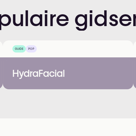
pulaire
gidse
GUIDE
POP
HydraFacial