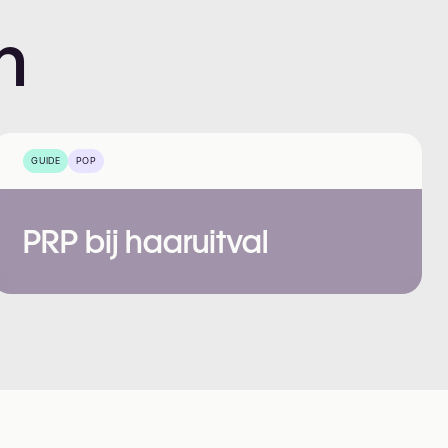
n
GUIDE
POP
PRP bij haaruitval