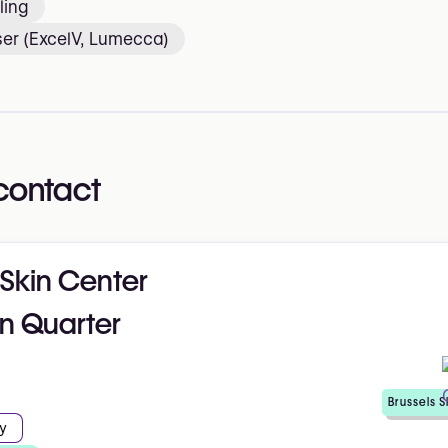
ling
ser (ExcelV, Lumecca)
contact
 Skin Center
n Quarter
Brussels 
y