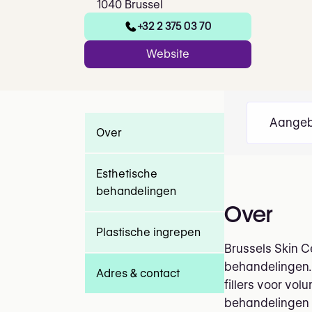
1040 Brussel
+32 2 375 03 70
Website
Aangeb
Over
Esthetische
behandelingen
Over
Plastische ingrepen
Brussels Skin C
behandelingen. 
Adres & contact
fillers voor vo
behandelingen t