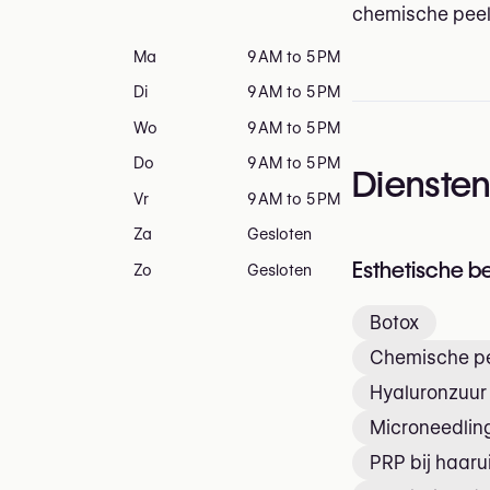
chemische peel
Ma
9 AM to 5 PM
Di
9 AM to 5 PM
Wo
9 AM to 5 PM
Do
9 AM to 5 PM
Dienste
Vr
9 AM to 5 PM
Za
Gesloten
Esthetische b
Zo
Gesloten
Botox
Chemische pe
Hyaluronzuur 
Microneedlin
PRP bij haaru