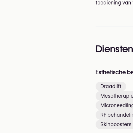
toediening van v
Dienste
Esthetische b
Draadlift
Mesotherapi
Microneedlin
RF behandeli
Skinboosters