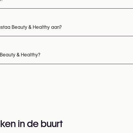
staa Beauty & Healthy aan?
F behandeling
Skinboosters
 Beauty & Healthy?
484 67 69 11
r informatie:
ken in de buurt