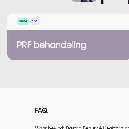
GUIDE
POP
PRF behandeling
FAQ
Waar bevindt Dastaa Beauty & Healthy zic