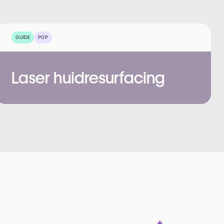
GUIDE
POP
Laser huidresurfacing
+