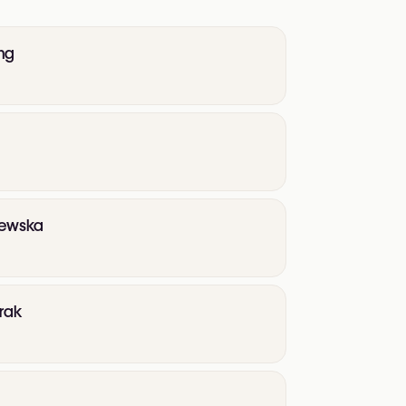
ong
szewska
irak