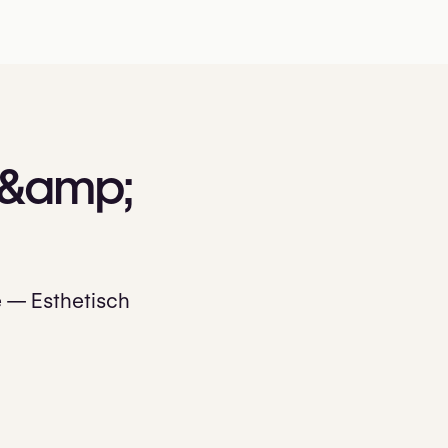
&amp;
e — Esthetisch