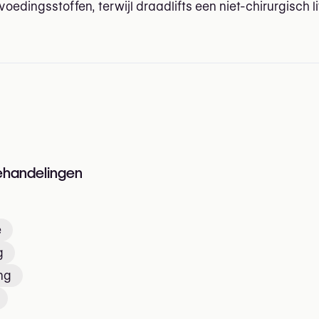
oedingsstoffen, terwijl draadlifts een niet-chirurgisch l
n
ehandelingen
e
g
ng