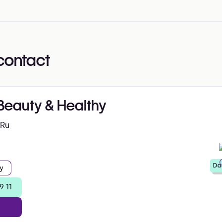
contact
Beauty & Healthy
 Ru
Da
y
9 11