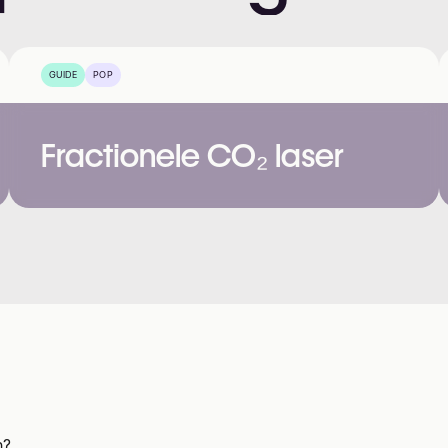
GUIDE
POP
Fractionele CO₂ laser
h?