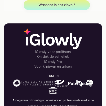
Wanneer is het zinvol?
iGlowly voor patiënten
Ontdek de esthetiek
iGlowly Pro
Voor klinieken en artsen
FR
NL
EN
↑
Gegevens afkomstig uit openbare en professionele medische