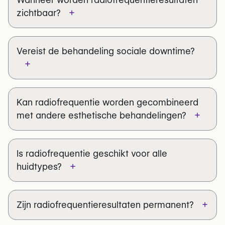
in België gespecialiseerd in
+
passages bij gematigde energie, hebben ongemak
zichtbaar?
radiofrequentie voor huidversteviging →
aanzienlijk verminderd. Klinische studies rapporteren
dat slechts 5% van de patiënten de behandeling als te
pijnlijk beschrijft.
Vereist de behandeling sociale downtime?
+
Vind een betrouwbare esthetische kliniek
in België gespecialiseerd in
Kan radiofrequentie worden gecombineerd
radiofrequentie voor huidversteviging →
+
met andere esthetische behandelingen?
Is radiofrequentie geschikt voor alle
+
huidtypes?
+
Zijn radiofrequentieresultaten permanent?