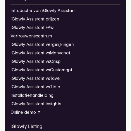
Introductie van iGlowly Assistant
iGlowly Assistant prijzen
iGlowly Assistant FAQ
Vertrouwenscentrum
iGlowly Assistant vergelijkingen
iGlowly Assistant vs
Manychat
iGlowly Assistant vs
Crisp
iGlowly Assistant vs
Customgpt
iGlowly Assistant vs
Tawk
iGlowly Assistant vs
Tidio
Installatiehandleiding
iGlowly Assistant Insights
Online demo ↗
iGlowly Listing