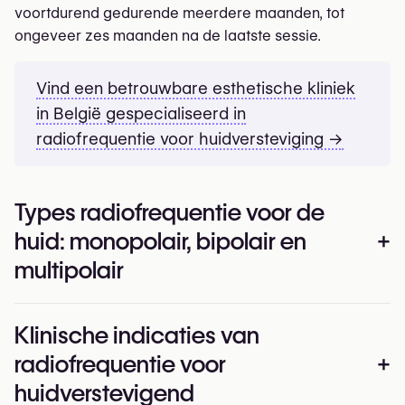
voortdurend gedurende meerdere maanden, tot
ongeveer zes maanden na de laatste sessie.
Vind een betrouwbare esthetische kliniek
in België gespecialiseerd in
radiofrequentie voor huidversteviging →
Types radiofrequentie voor de
huid: monopolair, bipolair en
+
multipolair
Klinische indicaties van
Monopolaire radiofrequentie
radiofrequentie voor
+
Monopolaire radiofrequentie gebruikt een actieve
huidverstevigend
elektrode toegepast op het behandelde gebied en