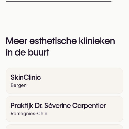
U kunt ook hun website bezoeken voor meer
Microneedling
PRP bij haaruitval
informatie:
Ja
PRP behandeling
RF behandeling
https://radianceclinicmons.com/
RF microneedling
Meer esthetische klinieken
in de buurt
SkinClinic
Bergen
Praktijk Dr. Séverine Carpentier
Ramegnies-Chin