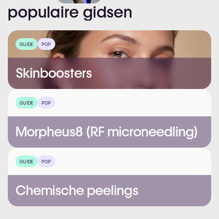
populaire
gidsen
GUIDE
POP
Skinboosters
GUIDE
POP
Morpheus8 (RF microneedling)
GUIDE
POP
Chemische peelings