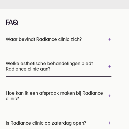
FAQ
+
Waar bevindt Radiance clinic zich?
Welke esthetische behandelingen biedt
+
Radiance clinic aan?
Botox
Chemische peelings
EMS lichaamssculpting (HIFEM)
Hoe kan ik een afspraak maken bij Radiance
+
clinic?
Injections voor de kaaklijn
Injections voor de lippen
Injections voor neus-lippenplooi
Afspraken kunnen worden gemaakt via
Hyaluronzuur injecties
+32 497 19 48 05
+
Is Radiance clinic op zaterdag open?
Laserbehandeling van striae
Laserontharing