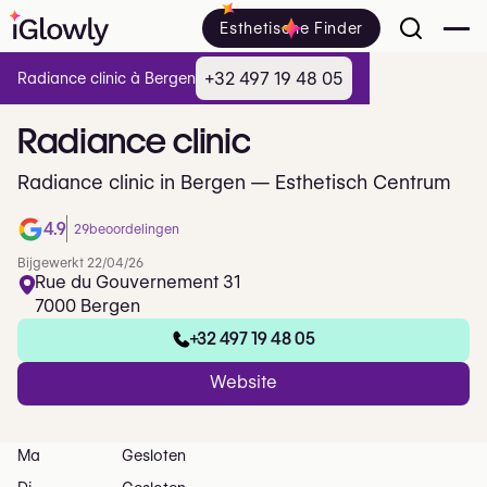
Esthetische Finder
+32 497 19 48 05
Radiance clinic à Bergen
Radiance
clinic
Radiance clinic in Bergen — Esthetisch Centrum
4.9
29
beoordelingen
Bijgewerkt 22/04/26
Rue du Gouvernement 31
7000 Bergen
+32 497 19 48 05
Website
Ma
Gesloten