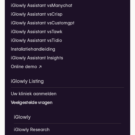
iGlowly Assistant vs
Manychat
iGlowly Assistant vs
Crisp
iGlowly Assistant vs
Customgpt
iGlowly Assistant vs
Tawk
iGlowly Assistant vs
Tidio
Installatiehandleiding
iGlowly Assistant Insights
Online demo ↗
iGlowly Listing
Uw kliniek aanmelden
Veelgestelde vragen
iGlowly
iGlowly Research