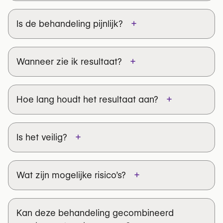
+
Is de behandeling pijnlijk?
Wilt u uw glimlach op een subtiele manier
versterken?
Vind een
erkende kliniek
in België voor
+
Wanneer zie ik resultaat?
lipfillerbehandelingen →
+
Hoe lang houdt het resultaat aan?
+
Is het veilig?
+
Wat zijn mogelijke risico’s?
Kan deze behandeling gecombineerd