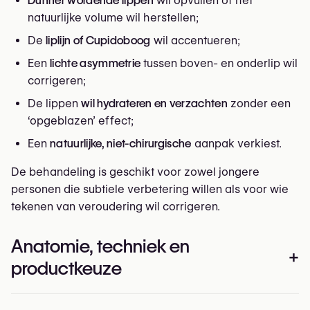
Dunner wordende lippen
wil opvullen of het
natuurlijke volume wil herstellen;
De
liplijn of Cupidoboog
wil accentueren;
Een
lichte asymmetrie
tussen boven- en onderlip wil
corrigeren;
De lippen
wil hydrateren en verzachten
zonder een
‘opgeblazen’ effect;
Een
natuurlijke, niet-chirurgische
aanpak verkiest.
De behandeling is geschikt voor zowel jongere
personen die subtiele verbetering willen als voor wie
tekenen van veroudering wil corrigeren.
Anatomie, techniek en
+
productkeuze