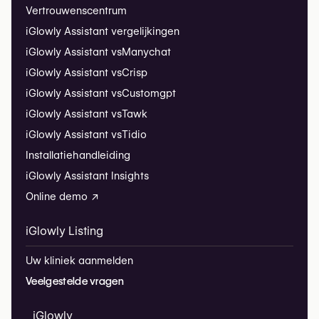
Vertrouwenscentrum
iGlowly Assistant vergelijkingen
iGlowly Assistant vs
Manychat
iGlowly Assistant vs
Crisp
iGlowly Assistant vs
Customgpt
iGlowly Assistant vs
Tawk
iGlowly Assistant vs
Tidio
Installatiehandleiding
iGlowly Assistant Insights
Online demo ↗
iGlowly Listing
Uw kliniek aanmelden
Veelgestelde vragen
iGlowly