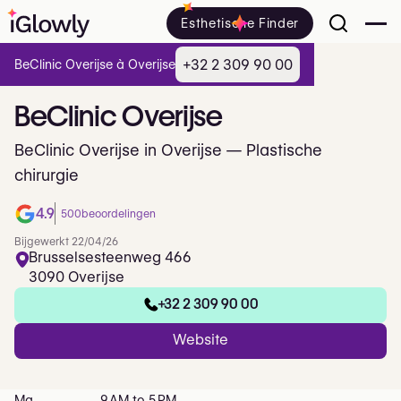
Esthetische Finder
+32 2 309 90 00
BeClinic Overijse à Overijse
BeClinic
Overijse
BeClinic Overijse in Overijse — Plastische
chirurgie
4.9
500
beoordelingen
Bijgewerkt 22/04/26
Brusselsesteenweg 466
3090 Overijse
+32 2 309 90 00
Website
Ma
9 AM to 5 PM