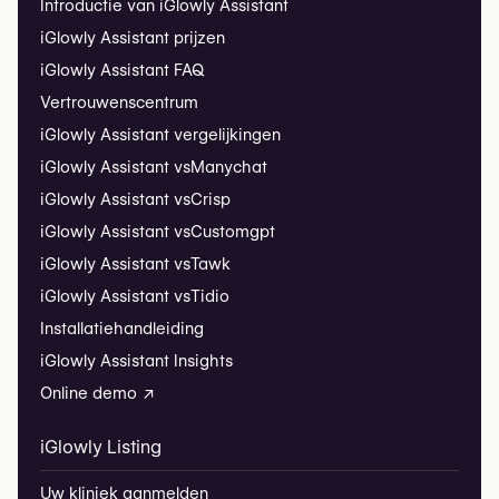
Introductie van iGlowly Assistant
iGlowly Assistant prijzen
iGlowly Assistant FAQ
Vertrouwenscentrum
iGlowly Assistant vergelijkingen
iGlowly Assistant vs
Manychat
iGlowly Assistant vs
Crisp
iGlowly Assistant vs
Customgpt
iGlowly Assistant vs
Tawk
iGlowly Assistant vs
Tidio
Installatiehandleiding
iGlowly Assistant Insights
Online demo ↗
iGlowly Listing
Uw kliniek aanmelden