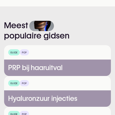
Meest
populaire
gidsen
GUIDE
POP
PRP bij haaruitval
GUIDE
POP
Hyaluronzuur injecties
GUIDE
POP