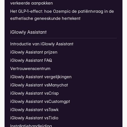
verkeerde aanpakken
Het GLP-1-effect: hoe Ozempic de patiëntvraag in de
esthetische geneeskunde hertekent
iGlowly Assistant
Introductie van iGlowly Assistant
iGlowly Assistant prijzen
iGlowly Assistant FAQ
Vertrouwenscentrum
iGlowly Assistant vergelijkingen
iGlowly Assistant vs
Manychat
iGlowly Assistant vs
Crisp
iGlowly Assistant vs
Customgpt
iGlowly Assistant vs
Tawk
iGlowly Assistant vs
Tidio
Installatiehandleiding