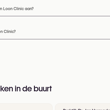
n Loon Clinic aan?
urfacing
Injections voor de lippen
Hyaluronzuur injecties
n Clinic?
11 33 36 83
r informatie:
ken in de buurt