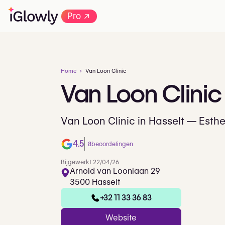
→
Pro
Home
Van Loon Clinic
Van
Loon
Clinic
Van Loon Clinic in Hasselt — Esth
4.5
8
beoordelingen
Bijgewerkt 22/04/26
Arnold van Loonlaan 29
3500 Hasselt
+32 11 33 36 83
Website