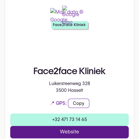
Face2face Kliniek
Face2face Kliniek
Luikersteenweg 328
3500 Hasselt
📍 GPS:
Copy
+32 471 73 14 65
Website