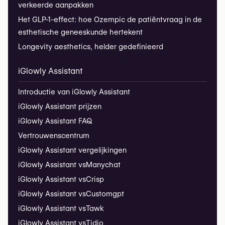
verkeerde aanpakken
Het GLP-1-effect: hoe Ozempic de patiëntvraag in de
esthetische geneeskunde hertekent
Longevity aesthetics, helder gedefinieerd
iGlowly Assistant
Introductie van iGlowly Assistant
iGlowly Assistant prijzen
iGlowly Assistant FAQ
Vertrouwenscentrum
iGlowly Assistant vergelijkingen
iGlowly Assistant vs
Manychat
iGlowly Assistant vs
Crisp
iGlowly Assistant vs
Customgpt
iGlowly Assistant vs
Tawk
iGlowly Assistant vs
Tidio