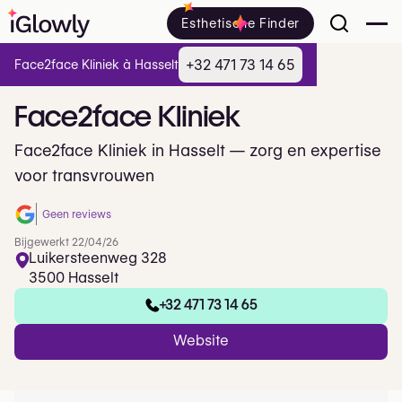
Esthetische Finder
+32 471 73 14 65
Face2face Kliniek à Hasselt
Face2face
Kliniek
Face2face Kliniek in Hasselt — zorg en expertise
voor transvrouwen
Geen reviews
Bijgewerkt 22/04/26
Luikersteenweg 328
3500 Hasselt
+32 471 73 14 65
Website