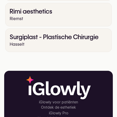
Rimi aesthetics
Riemst
Surgiplast - Plastische Chirurgie
Hasselt
iGlowly voor patiënten
Ontdek de esthetiek
iGlowly Pro