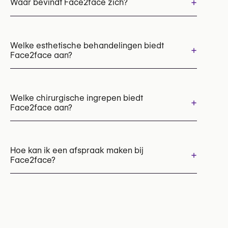
+
Waar bevindt Face2face zich?
Welke esthetische behandelingen biedt
+
Face2face aan?
Laserontharing
Welke chirurgische ingrepen biedt
+
Face2face aan?
Facial Feminization Surgery (Gezicht feminisatie)
Haartransplantatie
Hoe kan ik een afspraak maken bij
+
Face2face?
Rhinoplastie (Neuscorrectie)
Afspraken kunnen worden gemaakt via
+32 471 73 14 65
U kunt ook hun website bezoeken voor meer
informatie: