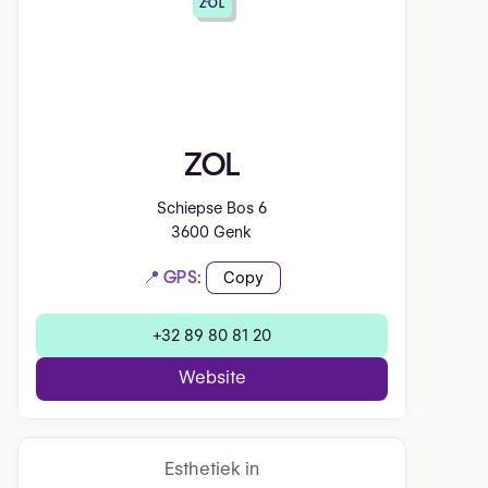
ZOL
ZOL
Schiepse Bos 6
3600 Genk
📍 GPS:
Copy
+32 89 80 81 20
Website
Esthetiek in