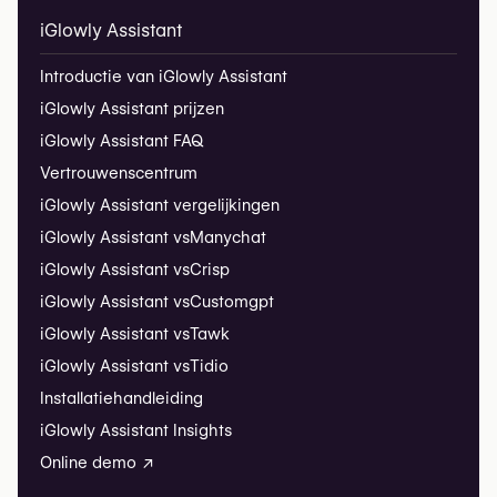
iGlowly Assistant
Introductie van iGlowly Assistant
iGlowly Assistant prijzen
iGlowly Assistant FAQ
Vertrouwenscentrum
iGlowly Assistant vergelijkingen
iGlowly Assistant vs
Manychat
iGlowly Assistant vs
Crisp
iGlowly Assistant vs
Customgpt
iGlowly Assistant vs
Tawk
iGlowly Assistant vs
Tidio
Installatiehandleiding
iGlowly Assistant Insights
Online demo ↗