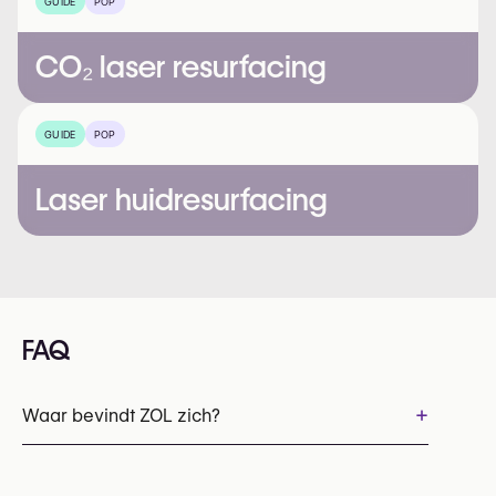
GUIDE
POP
CO₂ laser resurfacing
GUIDE
POP
Laser huidresurfacing
FAQ
+
Waar bevindt ZOL zich?