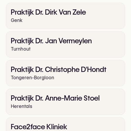
Liposuctie
Praktijk Dr. Dirk Van Zele
Mini-facelift
Genk
Onderooglidcorrectie (onderooglid blepharoplastie)
Otoplastie (correctie van afstaande oren)
Rhinoplastie (Neuscorrectie)
Praktijk Dr. Jan Vermeylen
Thigh Lift
Turnhout
Praktijk Dr. Christophe D'Hondt
Tongeren-Borgloon
Praktijk Dr. Anne-Marie Stoel
Herentals
Face2face Kliniek