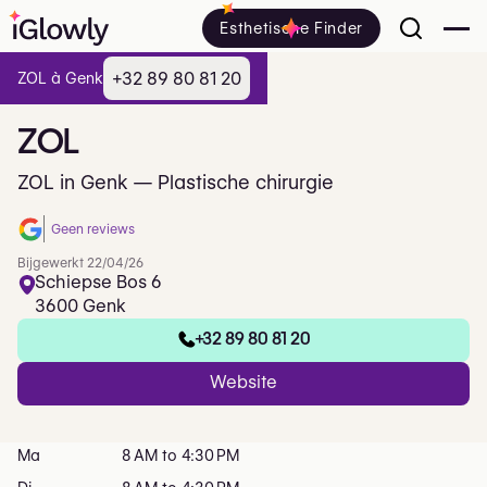
Esthetische Finder
+32 89 80 81 20
ZOL à Genk
ZOL
ZOL in Genk — Plastische chirurgie
Geen reviews
Bijgewerkt 22/04/26
Schiepse Bos 6
3600 Genk
+32 89 80 81 20
Website
Ma
8 AM to 4:30 PM