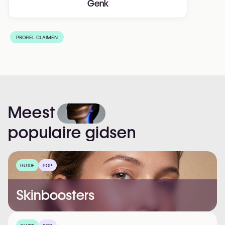
Genk
PROFIEL CLAIMEN
Meest
populaire
gidsen
GUIDE
POP
Skinboosters