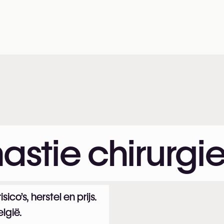
tie chirurgi
co’s, herstel en prijs.
elgië.