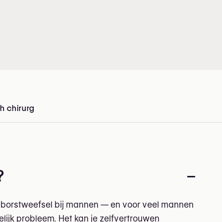
h chirurg
in België
?
–
 borstweefsel bij mannen — en voor veel mannen
lijk probleem. Het kan je zelfvertrouwen