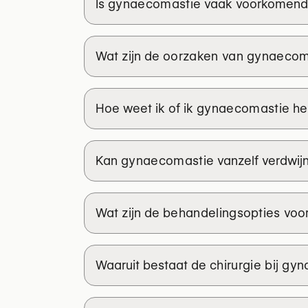
Is
gynaecomastie
vaak voorkomend
Je hoeft niet te blijven rondlopen
mannen vonden hun zelfvertrouwen
Wat zijn de
oorzaken van gynaecom
gynaecomastie.
Ontdek jouw opties — vind een erke
Hoe weet ik of ik
gynaecomastie
he
Kan
gynaecomastie
vanzelf verdwij
Wat zijn de
behandelingsopties
voor
Waaruit bestaat de
chirurgie bij gy