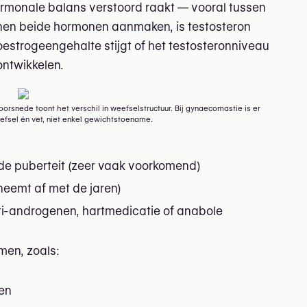
monale balans verstoord raakt — vooral tussen
nen beide hormonen aanmaken, is testosteron
estrogeengehalte stijgt of het testosteronniveau
 ontwikkelen.
rsnede toont het verschil in weefselstructuur. Bij gynaecomastie is er
eefsel én vet, niet enkel gewichtstoename.
e puberteit (zeer vaak voorkomend)
neemt af met de jaren)
ti-androgenen, hartmedicatie of anabole
en, zoals:
sen