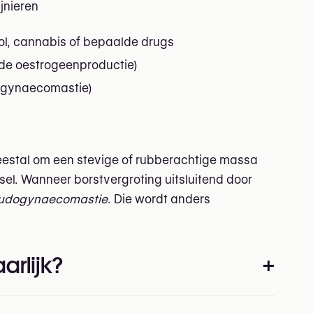
jnieren
l, cannabis of bepaalde drugs
de oestrogeenproductie)
 gynaecomastie)
eestal om een stevige of rubberachtige massa
sel. Wanneer borstvergroting uitsluitend door
udogynaecomastie
. Die wordt anders
arlijk?
+
dat wil zeggen: ze houden geen verband met