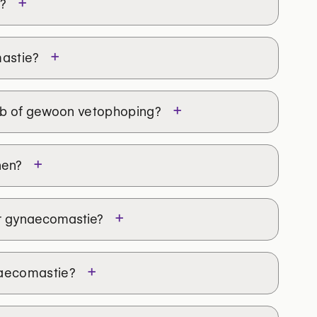
+
?
 met onzekerheid of ongemak.
Duizenden
 terug na een behandeling van
+
astie
?
nde specialist in jouw buurt
→
+
b of gewoon
vetophoping
?
+
nen?
+
 gynaecomastie?
+
naecomastie
?