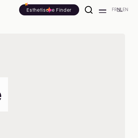
Esthetische Finder
FR
NL
EN
e