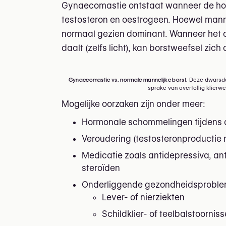
Gynaecomastie ontstaat wanneer de hor
testosteron en oestrogeen. Hoewel man
normaal gezien dominant. Wanneer het o
daalt (zelfs licht), kan borstweefsel zich
Gynaecomastie vs. normale mannelijke borst.
Deze dwarsdoo
sprake van overtollig klierw
Mogelijke oorzaken zijn onder meer:
Hormonale schommelingen tijdens d
Veroudering (testosteronproductie 
Medicatie zoals antidepressiva, an
steroïden
Onderliggende gezondheidsproblem
Lever- of nierziekten
Schildklier- of teelbalstoornis