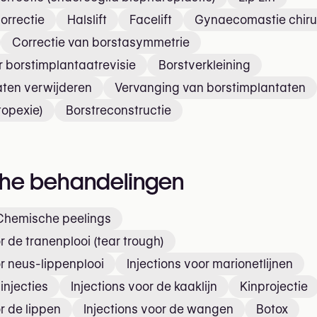
orrectie
Halslift
Facelift
Gynaecomastie chiru
Correctie van borstasymmetrie
r borstimplantaatrevisie
Borstverkleining
aten verwijderen
Vervanging van borstimplantaten
topexie)
Borstreconstructie
che behandelingen
Chemische peelings
r de tranenplooi (tear trough)
or neus-lippenplooi
Injections voor marionetlijnen
injecties
Injections voor de kaaklijn
Kinprojectie
r de lippen
Injections voor de wangen
Botox