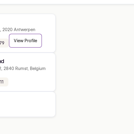
B, 2020 Antwerpen
View Profile
79
nd
2, 2840 Rumst, Belgium
11