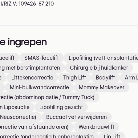
I/RIZIV:
109426-87-210
he ingrepen
celift
SMAS-facelift
Lipofilling (vettransplantati
ing met borstimplantaten
Chirurgie bij huidkanker
e
Littekencorrectie
Thigh Lift
Bodylift
Arm L
Mini-buikwandcorrectie
Mommy Makeover
ectie (abdominoplastie / Tummy Tuck)
on Liposuctie
Lipofilling gezicht
(Neuscorrectie)
Buccaal vet verwijderen
orrectie van afstaande oren)
Wenkbrauwlift
rrectie (onderooglid blepharoplastie)
Lip Lift