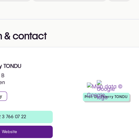
 & contact
rry TONDU
 B
en
y
Prof. Dr. Thierry TONDU
 3 766 07 22
Website