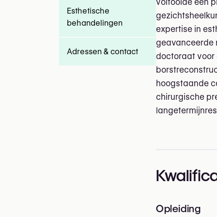
voltooide een p
Esthetische
gezichtsheelkun
behandelingen
expertise in est
geavanceerde re
Adressen & contact
doctoraat voor
borstreconstruc
hoogstaande co
chirurgische pr
langetermijnres
Kwalifica
Opleiding