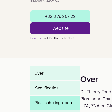
Bijgewerkt 22/04/26
+32 3 766 07 22
Website
Home
Prof. Dr. Thierry TONDU
Over
Over
Kwalificaties
Dr. Thierry Ton
Plastische Chir
Plastische ingrepen
UZA, ZNA en Cli