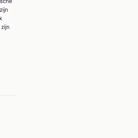
ische
zijn
k
zijn