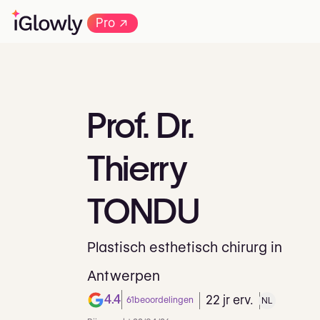
→
Pro
Prof.
Dr.
Thierry
TONDU
Plastisch esthetisch chirurg in
Antwerpen
4.4
22 jr erv.
61
beoordelingen
NL
Note de 4.4 sur 5 su