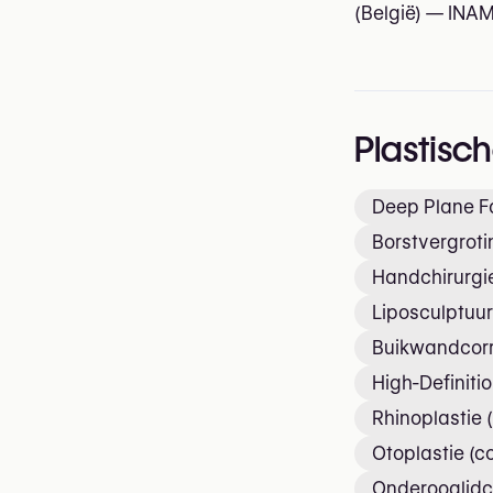
(België) — INAM
Plastisc
Deep Plane Fa
Borstvergrot
Handchirurgi
Liposculptuur
Buikwandcorr
High-Definiti
Rhinoplastie 
Otoplastie (c
Onderooglidco