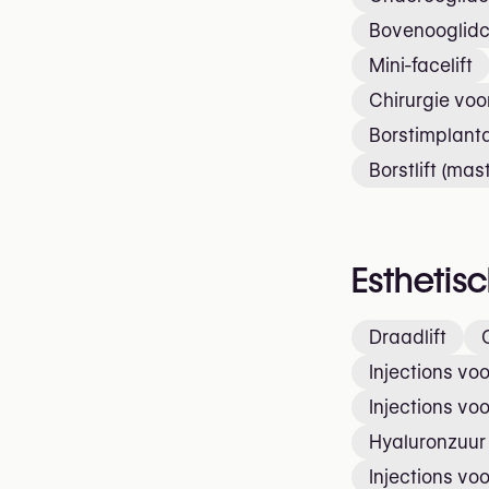
Bovenooglidc
Mini-facelift
Chirurgie voo
Borstimplant
Borstlift (mas
Esthetis
Draadlift
Injections voo
Injections vo
Hyaluronzuur 
Injections voo