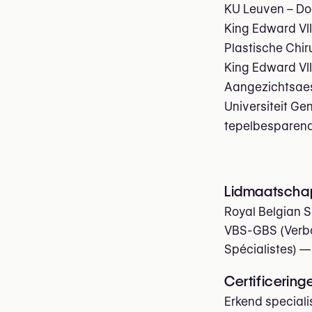
KU Leuven – Do
King Edward VII
Plastische Chi
King Edward VII
Aangezichtsaes
Universiteit Ge
tepelbesparen
Lidmaatscha
Royal Belgian S
VBS-GBS (Verbo
Spécialistes)
— 
Certificering
Erkend speciali