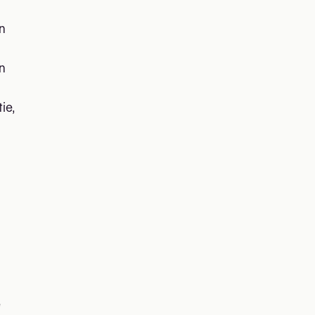
n
n
ie,
e