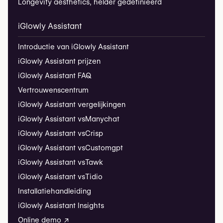
Longevity aesthetics, helder gedefinieerd
iGlowly Assistant
Introductie van iGlowly Assistant
iGlowly Assistant prijzen
iGlowly Assistant FAQ
Vertrouwenscentrum
iGlowly Assistant vergelijkingen
iGlowly Assistant vs
Manychat
iGlowly Assistant vs
Crisp
iGlowly Assistant vs
Customgpt
iGlowly Assistant vs
Tawk
iGlowly Assistant vs
Tidio
Installatiehandleiding
iGlowly Assistant Insights
Online demo ↗