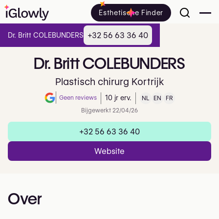
Esthetische Finder
+32 56 63 36 40
Dr. Britt COLEBUNDERS
Dr.
Britt
COLEBUNDERS
Plastisch chirurg Kortrijk
Geen reviews
10 jr erv.
NL
EN
FR
Note de 0 sur 5 sur Google
Bijgewerkt 22/04/26
+32 56 63 36 40
Website
Over