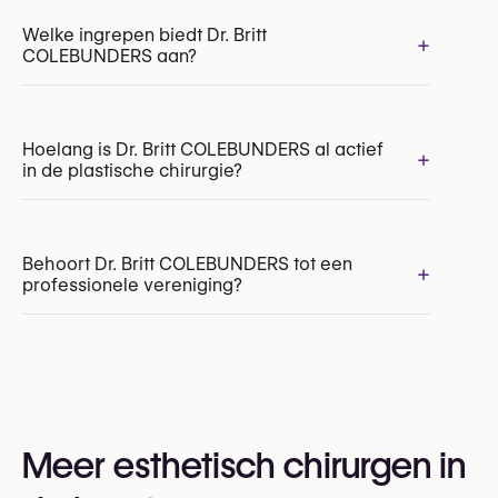
Welke ingrepen biedt Dr. Britt
+
COLEBUNDERS aan?
Hoelang is Dr. Britt COLEBUNDERS al actief
+
in de plastische chirurgie?
Borstvergroting met borstimplantaten
Borstlift (mastopexie)
Borstverkleining
Borstreconstructie
Behoort Dr. Britt COLEBUNDERS tot een
+
Correctie van borstasymmetrie
professionele vereniging?
Ja:
Royal Belgian Society for Plastic Surgery
(RBSPS)
VBS-GBS (Verbond der Belgische Specialisten /
Meer esthetisch chirurgen in
Groupement Belge des Spécialistes)