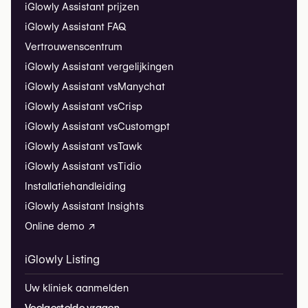
iGlowly Assistant prijzen
iGlowly Assistant FAQ
Vertrouwenscentrum
iGlowly Assistant vergelijkingen
iGlowly Assistant vs
Manychat
iGlowly Assistant vs
Crisp
iGlowly Assistant vs
Customgpt
iGlowly Assistant vs
Tawk
iGlowly Assistant vs
Tidio
Installatiehandleiding
iGlowly Assistant Insights
Online demo ↗
iGlowly Listing
Uw kliniek aanmelden
Veelgestelde vragen