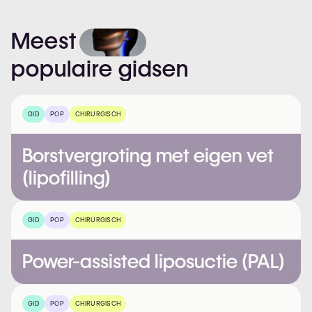
Meest
populaire
gidsen
GID
POP
CHIRURGISCH
Borstvergroting met eigen vet
(lipofilling)
GID
POP
CHIRURGISCH
Power-assisted liposuctie (PAL)
GID
POP
CHIRURGISCH