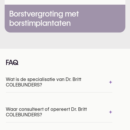
Borstvergroting met
borstimplantaten
FAQ
Wat is de specialisatie van Dr. Britt
+
COLEBUNDERS?
Waar consulteert of opereert Dr. Britt
+
COLEBUNDERS?
INAMI/RIZIV:
149303-77-210