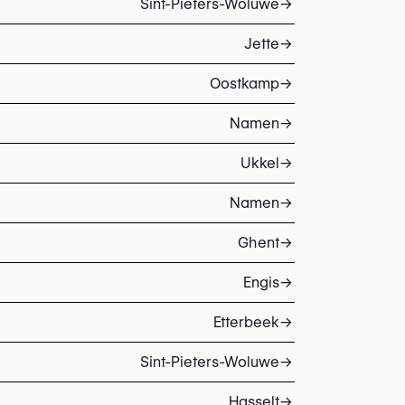
Sint-Pieters-Woluwe
→
Jette
→
Oostkamp
→
Namen
→
Ukkel
→
Namen
→
Ghent
→
Engis
→
Etterbeek
→
Sint-Pieters-Woluwe
→
Hasselt
→