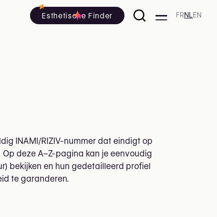
Esthetische Finder
FR
NL
EN
geldig INAMI/RIZIV-nummer dat eindigt op
en. Op deze A–Z-pagina kan je eenvoudig
r) bekijken en hun gedetailleerd profiel
id te garanderen.