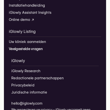
Installatiehandleiding
iGlowly Assistant Insights
Online demo ↗
iGlowly Listing
Uw kliniek aanmelden
Veelgestelde vragen
iGlowly
iGlowly Research
Redactionele partnerschappen
Privacybeleid
Juridische informatie
hello@iglowly.com
We respecteren uw privacy – iGlowly verzamelt geen