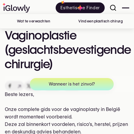
Esthetische Finder
Wat te verwachten
Vind een plastisch chirurg
in Belg
Vaginoplastie
(geslachtsbevestigende
chirurgie)
Wanneer is het zinvol?
↗
↗
↗
↗
Beste lezers,
Onze complete gids voor de vaginoplasty in België
wordt momenteel voorbereid.
Deze zal binnenkort voordelen, risico’s, herstel, prijzen
en deskundig advies behandelen.