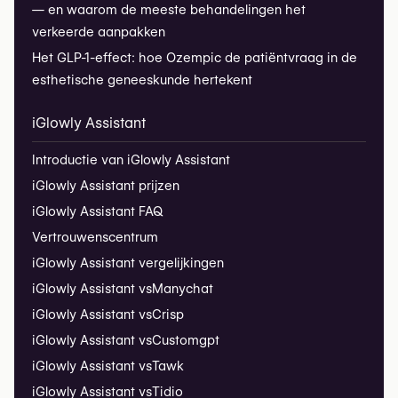
— en waarom de meeste behandelingen het
verkeerde aanpakken
Het GLP-1-effect: hoe Ozempic de patiëntvraag in de
esthetische geneeskunde hertekent
iGlowly Assistant
Introductie van iGlowly Assistant
iGlowly Assistant prijzen
iGlowly Assistant FAQ
Vertrouwenscentrum
iGlowly Assistant vergelijkingen
iGlowly Assistant vs
Manychat
iGlowly Assistant vs
Crisp
iGlowly Assistant vs
Customgpt
iGlowly Assistant vs
Tawk
iGlowly Assistant vs
Tidio