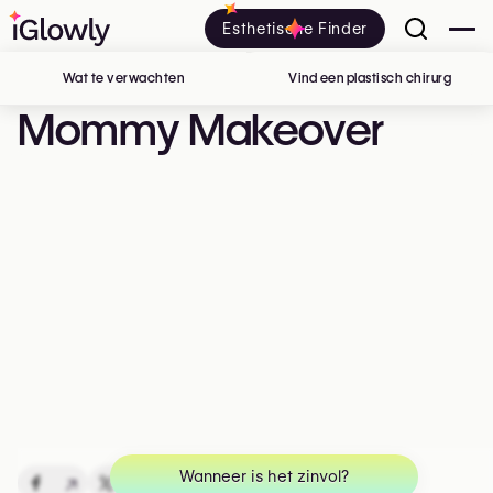
Esthetische Finder
Wat te verwachten
Vind een plastisch chirurg
in Belg
Mommy Makeover
Wanneer is het zinvol?
↗
↗
↗
↗