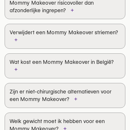
Mommy Makeover
risicovoller dan
+
Zorgvuldige patiëntenselectie en optimalisatie
afzonderlijke ingrepen?
vooraf
Moderne chirurgische technieken die
Verwijdert een
Mommy Makeover
striemen?
weefseltrauma beperken
+
Preventie van trombose (compressie, vroeg
mobiliseren, eventueel anticoagulantia)
Negative Pressure Wound Therapy (NPWT) bij
Wat kost een
Mommy Makeover
in België?
hoog-risico incisies in geselecteerde gevallen
+
Je
plastisch chirurg
zal deze risico’s in
Zijn er niet-chirurgische alternatieven voor
detail met je doornemen, zodat je een
+
een
Mommy Makeover
?
geïnformeerde en zelfverzekerde
beslissing kunt nemen.
Welk gewicht moet ik hebben voor een
+
Mommy Makeover
?