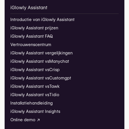
iGlowly Assistant
Introductie van iGlowly Assistant
iGlowly Assistant prijzen
iGlowly Assistant FAQ
Vertrouwenscentrum
iGlowly Assistant vergelijkingen
iGlowly Assistant vs
Manychat
iGlowly Assistant vs
Crisp
iGlowly Assistant vs
Customgpt
iGlowly Assistant vs
Tawk
iGlowly Assistant vs
Tidio
Installatiehandleiding
iGlowly Assistant Insights
Online demo ↗