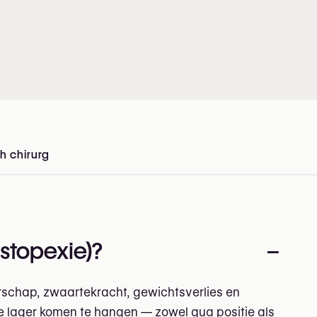
h chirurg
in België
astopexie)?
–
rschap, zwaartekracht, gewichtsverlies en
e lager komen te hangen — zowel qua positie als