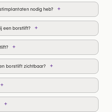
n die borstliften uitvoeren
→
+
stimplantaten
nodig heb?
+
 een borstlift?
+
lift?
+
n borstlift
zichtbaar?
+
verslapping
vorm van de borsten
+