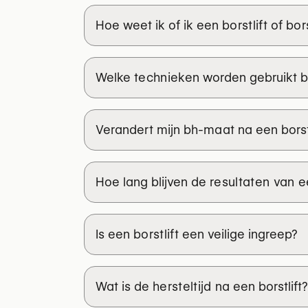
Vind betrouwbare plastisch chirurge
Hoe weet ik of ik een
borstlift
of
bor
Welke
technieken
worden gebruikt bij
Verandert mijn
bh-maat
na een borst
halve maan-lift (crescent)
rondom de tepelhof-lift (donut)
Hoe lang blijven de
resultaten van ee
verticale lift (lollyvorm)
anker-lift
Is een
borstlift
een veilige ingreep?
graad van 
Wat is de
hersteltijd
na een borstlift?