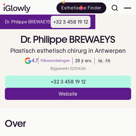
Esthetische Finder
+32 3 458 19 12
Dr. Philippe BREWAEYS
Dr.
Philippe
BREWAEYS
Plastisch esthetisch chirurg in Antwerpen
4.7
93
beoordelingen
28 jr erv.
NL
FR
Note de 4.7 sur 5 sur Googl
Bijgewerkt 22/04/26
+32 3 458 19 12
Website
Over