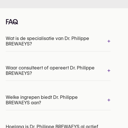
FAQ
Wat is de specialisatie van Dr. Philippe
+
BREWAEYS?
Waar consulteert of opereert Dr. Philippe
+
BREWAEYS?
INAMI/RIZIV:
117275-95-210
Welke ingrepen biedt Dr. Philippe
+
BREWAEYS aan?
Hoelang is Dr. Philippe BREWAEYS al actief