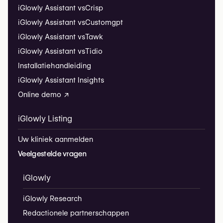
iGlowly Assistant vs
Crisp
iGlowly Assistant vs
Customgpt
iGlowly Assistant vs
Tawk
iGlowly Assistant vs
Tidio
Installatiehandleiding
iGlowly Assistant Insights
Online demo ↗
iGlowly Listing
Uw kliniek aanmelden
Veelgestelde vragen
iGlowly
iGlowly Research
Redactionele partnerschappen