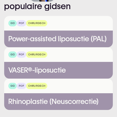
populaire
gidsen
GID
POP
CHIRURGISCH
Power-assisted liposuctie (PAL)
GID
POP
CHIRURGISCH
VASER®-liposuctie
GID
POP
CHIRURGISCH
Rhinoplastie (Neuscorrectie)