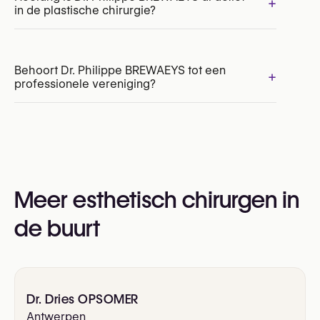
+
in de plastische chirurgie?
Borstlift (mastopexie)
Borstvergroting met borstimplantaten
Borstverkleining
Buikwandcorrectie (abdominoplastie / Tummy Tuck)
Behoort Dr. Philippe BREWAEYS tot een
+
Liposuctie
professionele vereniging?
Ja:
Royal Belgian Society for Plastic Surgery
(RBSPS)
VBS-GBS (Verbond der Belgische Specialisten /
Meer esthetisch chirurgen in
Groupement Belge des Spécialistes)
de buurt
Dr. Dries OPSOMER
Antwerpen