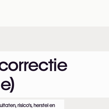
orrectie
ie)
taten, risico’s, herstel en