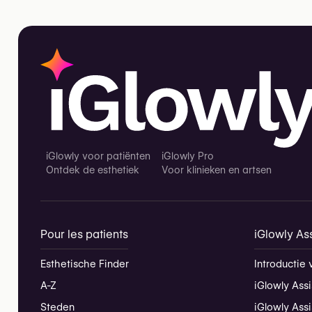
iGlowly voor patiënten
iGlowly Pro
Ontdek de esthetiek
Voor klinieken en artsen
Pour les patients
iGlowly Ass
Esthetische Finder
Introductie 
A-Z
iGlowly Assi
Steden
iGlowly Ass