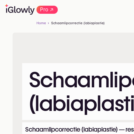
→
Pro
Home
Schaamlipcorrectie (labiaplastie)
Schaamlipc
(labiaplast
Schaamlipcorrectie (labiaplastie) — resul