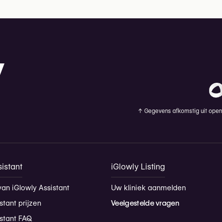
↑
Gegevens afkomstig uit openb
istant
iGlowly Listing
van iGlowly Assistant
Uw kliniek aanmelden
stant prijzen
Veelgestelde vragen
istant FAQ