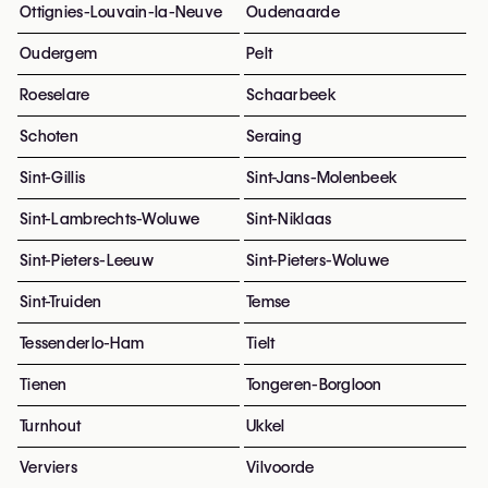
Ottignies-Louvain-la-Neuve
Oudenaarde
Oudergem
Pelt
Roeselare
Schaarbeek
Schoten
Seraing
Sint-Gillis
Sint-Jans-Molenbeek
Sint-Lambrechts-Woluwe
Sint-Niklaas
Sint-Pieters-Leeuw
Sint-Pieters-Woluwe
Sint-Truiden
Temse
Tessenderlo-Ham
Tielt
Tienen
Tongeren-Borgloon
Turnhout
Ukkel
Verviers
Vilvoorde