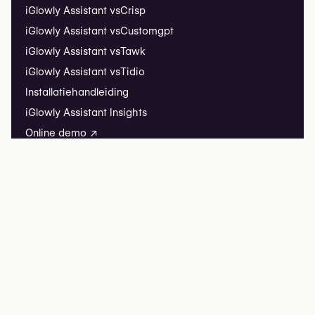
iGlowly Assistant vs
Crisp
iGlowly Assistant vs
Customgpt
iGlowly Assistant vs
Tawk
iGlowly Assistant vs
Tidio
Installatiehandleiding
iGlowly Assistant Insights
Online demo ↗
iGlowly Listing
Uw kliniek aanmelden
Veelgestelde vragen
iGlowly
iGlowly Research
Redactionele partnerschappen