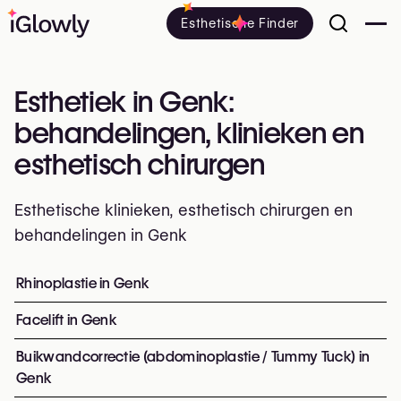
Esthetische Finder
Esthetiek in Genk:
behandelingen, klinieken en
esthetisch chirurgen
Esthetische klinieken, esthetisch chirurgen en
behandelingen in Genk
Alles over esthetiek in Genk: klinieken, esthetisch en pl
Rhinoplastie in Genk
Top ingrepen en behandelinge
Facelift in Genk
Buikwandcorrectie (abdominoplastie / Tummy Tuck) in
Genk