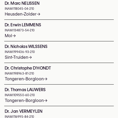
Dr. Marc NELISSEN
INAMI
118045-04-210
Heusden-Zolder
→
Dr. Erwin LEMMENS
INAMI
134873-54-210
Mol
→
Dr. Nicholas WILSSENS
INAMI
199436-93-210
Sint-Truiden
→
Dr. Christophe D'HONDT
INAMI
198963-81-210
Tongeren-Borgloon
→
Dr. Thomas LAUWERS
INAMI
109550-60-210
Tongeren-Borgloon
→
Dr. Jan VERMEYLEN
INAMI
116995-84-210