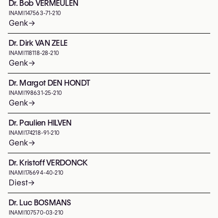
Dr. Bob VERMEULEN
INAMI
147563-71-210
Genk
→
Dr. Dirk VAN ZELE
INAMI
118118-28-210
Genk
→
Dr. Margot DEN HONDT
INAMI
198631-25-210
Genk
→
Dr. Paulien HILVEN
INAMI
174218-91-210
Genk
→
Dr. Kristoff VERDONCK
INAMI
176694-40-210
Diest
→
Dr. Luc BOSMANS
INAMI
107570-03-210