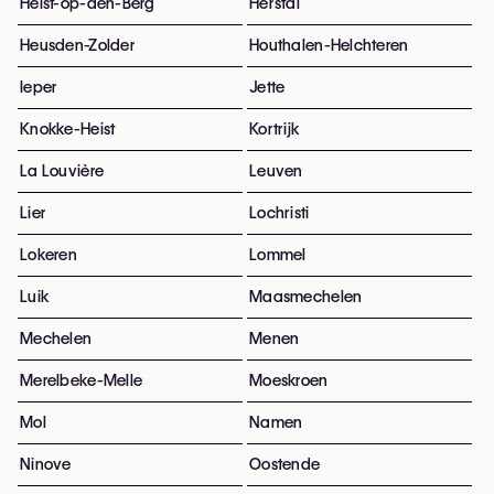
Heist-op-den-Berg
Herstal
Heusden-Zolder
Houthalen-Helchteren
Ieper
Jette
Knokke-Heist
Kortrijk
La Louvière
Leuven
Lier
Lochristi
Lokeren
Lommel
Luik
Maasmechelen
Mechelen
Menen
Merelbeke-Melle
Moeskroen
Mol
Namen
Ninove
Oostende