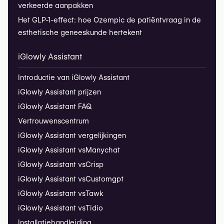
verkeerde aanpakken
Het GLP-1-effect: hoe Ozempic de patiëntvraag in de
esthetische geneeskunde hertekent
iGlowly Assistant
Introductie van iGlowly Assistant
iGlowly Assistant prijzen
iGlowly Assistant FAQ
Vertrouwenscentrum
iGlowly Assistant vergelijkingen
iGlowly Assistant vs
Manychat
iGlowly Assistant vs
Crisp
iGlowly Assistant vs
Customgpt
iGlowly Assistant vs
Tawk
iGlowly Assistant vs
Tidio
Installatiehandleiding