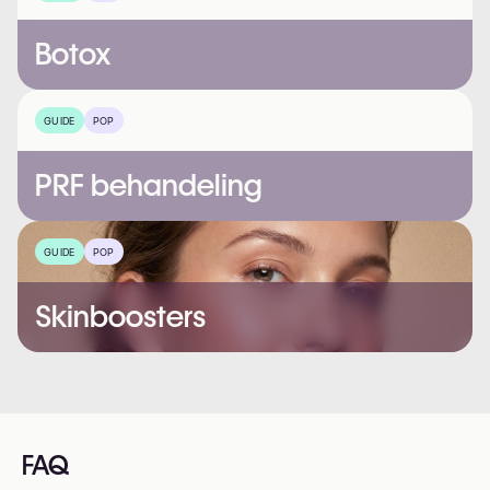
Botox
GUIDE
POP
PRF behandeling
GUIDE
POP
Skinboosters
FAQ