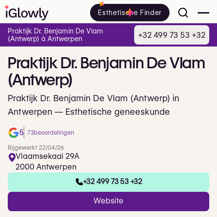
Esthetische Finder
Praktijk Dr. Benjamin De Vlam
+32 499 73 53 +32
(Antwerp) à Antwerpen
Praktijk
Dr.
Benjamin
De
Vlam
(Antwerp)
Praktijk Dr. Benjamin De Vlam (Antwerp) in
Antwerpen — Esthetische geneeskunde
5
73
beoordelingen
Bijgewerkt 22/04/26
Vlaamsekaai 29A
2000 Antwerpen
+32 499 73 53 +32
Website