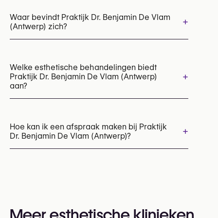
Waar bevindt Praktijk Dr. Benjamin De Vlam
+
(Antwerp) zich?
Welke esthetische behandelingen biedt
+
Praktijk Dr. Benjamin De Vlam (Antwerp)
aan?
Botox
Behandeling hyperhidrose (Botox / anti-transpiratie injecties)
Hoe kan ik een afspraak maken bij Praktijk
+
Dr. Benjamin De Vlam (Antwerp)?
Hair Filler behandeling
Hyaluronzuur injecties
Microneedling
Profhilo (skin booster)
PRP behandeling
Afspraken kunnen worden gemaakt via
Radiesse (collagene stimulator)
Sunekos®
+32 499 73 53 +32
U kunt ook hun website bezoeken voor meer
informatie:
Meer esthetische klinieken
https://dokterbenjamin.com/