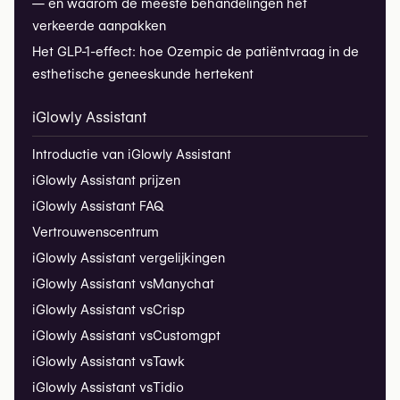
— en waarom de meeste behandelingen het
verkeerde aanpakken
Het GLP-1-effect: hoe Ozempic de patiëntvraag in de
esthetische geneeskunde hertekent
iGlowly Assistant
Introductie van iGlowly Assistant
iGlowly Assistant prijzen
iGlowly Assistant FAQ
Vertrouwenscentrum
iGlowly Assistant vergelijkingen
iGlowly Assistant vs
Manychat
iGlowly Assistant vs
Crisp
iGlowly Assistant vs
Customgpt
iGlowly Assistant vs
Tawk
iGlowly Assistant vs
Tidio