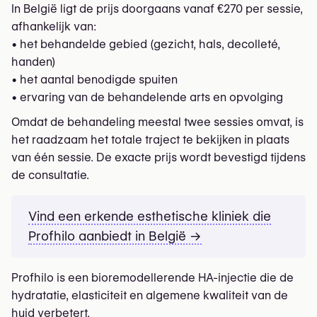
• droogheid en lichte verslapping tegelijk opmerkt
Weinig downtime betekent niet weinig
In België ligt de prijs doorgaans vanaf €270 per sessie,
daarna.
• subtiele, geleidelijke resultaten verkiest
verantwoordelijkheid – het blijft een medische
afhankelijk van:
Onderhoudsbehandelingen kunnen periodiek worden
handeling.
• het behandelde gebied (gezicht, hals, decolleté,
Minder geschikt wanneer het doel is om volume te
gepland.
handen)
herstellen of duidelijk te liften.
• het aantal benodigde spuiten
• ervaring van de behandelende arts en opvolging
Vind een erkende esthetische kliniek die
Omdat de behandeling meestal twee sessies omvat, is
Profhilo aanbiedt in België →
het raadzaam het totale traject te bekijken in plaats
van één sessie. De exacte prijs wordt bevestigd tijdens
de consultatie.
Vind een erkende esthetische kliniek die
Profhilo aanbiedt in België →
Profhilo is een bioremodellerende HA-injectie die de
hydratatie, elasticiteit en algemene kwaliteit van de
huid verbetert.