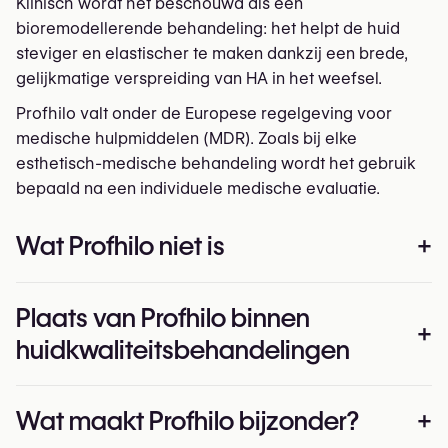
Klinisch wordt het beschouwd als een
bioremodellerende behandeling: het helpt de huid
steviger en elastischer te maken dankzij een brede,
gelijkmatige verspreiding van HA in het weefsel.
Profhilo valt onder de Europese regelgeving voor
medische hulpmiddelen (MDR). Zoals bij elke
esthetisch-medische behandeling wordt het gebruik
bepaald na een individuele medische evaluatie.
Wat Profhilo niet is
+
Geen klassieke filler: herstelt geen volume en
Plaats van Profhilo binnen
verandert geen contouren.
+
huidkwaliteitsbehandelingen
Geen oppervlakkige skinbooster: traditionele
skinboosters bestaan uit vele kleine injecties vlak
onder het huidoppervlak; Profhilo gebruikt minder,
Injectables voor huidverbetering kunnen grofweg in
Wat maakt Profhilo bijzonder?
+
dieper gelegen punten voor een gelijkmatige
drie groepen worden verdeeld:
verspreiding.