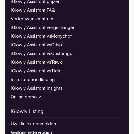
iGlowly Assistant prijzen
iGlowly Assistant FAQ
Vertrouwenscentrum
iGlowly Assistant vergelijkingen
iGlowly Assistant vs
Manychat
iGlowly Assistant vs
Crisp
iGlowly Assistant vs
Customgpt
iGlowly Assistant vs
Tawk
iGlowly Assistant vs
Tidio
Installatiehandleiding
iGlowly Assistant Insights
Online demo ↗
iGlowly Listing
Uw kliniek aanmelden
Veelgestelde vragen