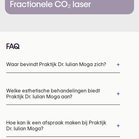
Fractionele CO₂ laser
FAQ
+
Waar bevindt Praktijk Dr. Iulian Moga zich?
Welke esthetische behandelingen biedt
+
Praktijk Dr. Iulian Moga aan?
Botox
Hyaluronidase (oplosbare fillers)
Injections voor de lippen
Hoe kan ik een afspraak maken bij Praktijk
+
Dr. Iulian Moga?
Injections voor de tranenplooi (tear trough)
Hyaluronzuur injecties
Mesotherapie