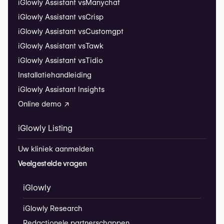
iGlowly Assistant vs
Manychat
iGlowly Assistant vs
Crisp
iGlowly Assistant vs
Customgpt
iGlowly Assistant vs
Tawk
iGlowly Assistant vs
Tidio
Installatiehandleiding
iGlowly Assistant Insights
Online demo ↗
iGlowly Listing
Uw kliniek aanmelden
Veelgestelde vragen
iGlowly
iGlowly Research
Redactionele partnerschappen