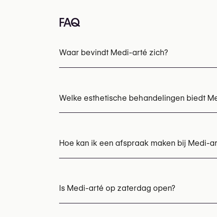
FAQ
Waar bevindt Medi-arté zich?
Welke esthetische behandelingen biedt Me
Botox
Behandeling hyperhidrose (Botox / an
Injections voor de tranenplooi (tear trough)
Hoe kan ik een afspraak maken bij Medi-ar
Sculptra
Skinboosters
Afspraken kunnen worden gemaakt via
+32
U kunt ook hun website bezoeken voor mee
Is Medi-arté op zaterdag open?
https://www.medi-arte.be/