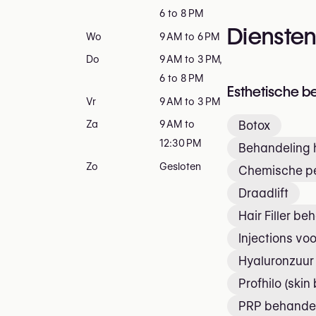
6 to 8 PM
Dienste
Wo
9 AM to 6 PM
Do
9 AM to 3 PM,
6 to 8 PM
Esthetische b
Vr
9 AM to 3 PM
Botox
Za
9 AM to
12:30 PM
Behandeling h
Zo
Gesloten
Chemische pe
Draadlift
Hair Filler be
Injections voo
Hyaluronzuur 
Profhilo (skin
PRP behande