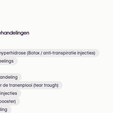
n
ehandelingen
yperhidrose (Botox / anti-transpiratie injecties)
elings
handeling
r de tranenplooi (tear trough)
injecties
 booster)
ling