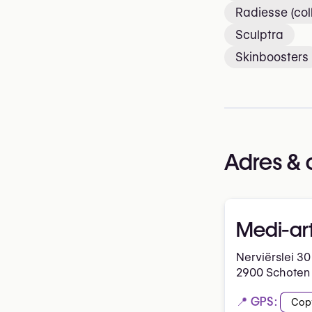
Radiesse (col
Sculptra
Skinboosters
Adres & 
Medi-ar
Nerviërslei 30
2900 Schoten
📍 GPS:
Cop