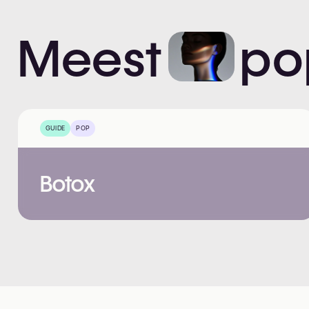
Meest
po
GUIDE
POP
Botox