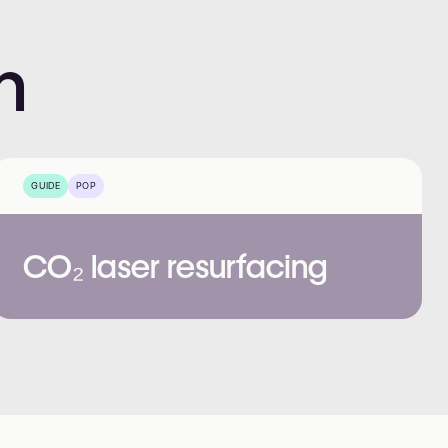
n
GUIDE
POP
CO₂ laser resurfacing