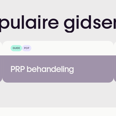
pulaire
gidse
GUIDE
POP
PRP behandeling