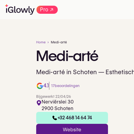
→
Pro
Home
Medi-arté
Medi-arté
Medi-arté in Schoten — Esthetis
4.1
17
beoordelingen
Bijgewerkt 22/04/26
Nerviërslei 30
2900 Schoten
+32 468 14 64 74
Website