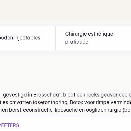
Chirurgie esthétique
oden injectables
pratiquée
c, gevestigd in Brasschaat, biedt een reeks geavanceer
ties omvatten laserontharing, Botox voor rimpelverminder
en borstreconstructie, liposuctie en ooglidchirurgie (b
 PEETERS