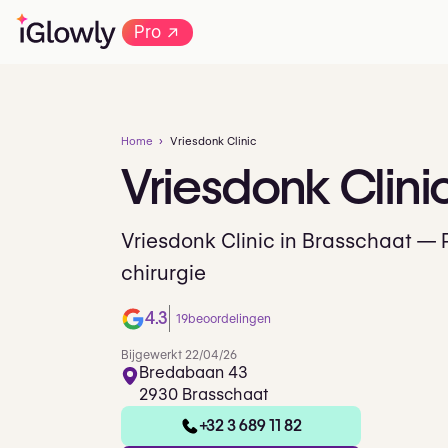
→
Pro
Home
Vriesdonk Clinic
Vriesdonk
Clini
Vriesdonk Clinic in Brasschaat — 
chirurgie
4.3
19
beoordelingen
Bijgewerkt 22/04/26
Bredabaan 43
2930 Brasschaat
+32 3 689 11 82