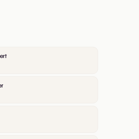
ert
er