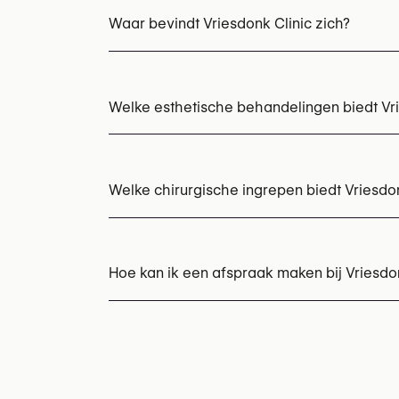
Waar bevindt Vriesdonk Clinic zich?
Welke esthetische behandelingen biedt Vri
Botox
Hyaluronzuur injecties
Laseronthar
Welke chirurgische ingrepen biedt Vriesdo
Chirurgie voor borstimplantaatrevisie
Bors
Bovenooglidcorrectie
Buikwandcorrectie 
Hoe kan ik een afspraak maken bij Vriesdon
Lipofilling gezicht
Liposculptuur
Liposucti
Wenkbrauwlift
Afspraken kunnen worden gemaakt via
+32 
U kunt ook hun website bezoeken voor mee
https://www.vriesdonkclinic.be/