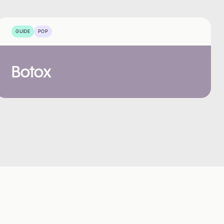
GUIDE
POP
Botox