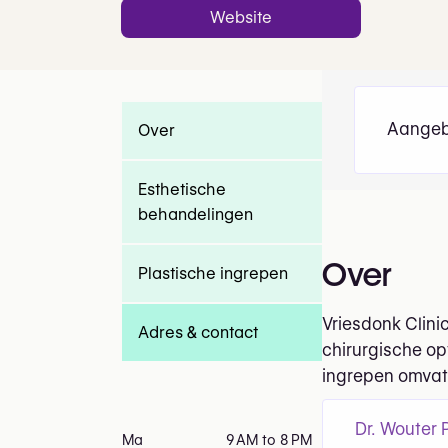
Website
Aangeb
Over
Esthetische
behandelingen
Over
Plastische ingrepen
Vriesdonk Clini
Adres & contact
chirurgische op
ingrepen omvatt
Dr. Wouter
Ma
9 AM to 8 PM