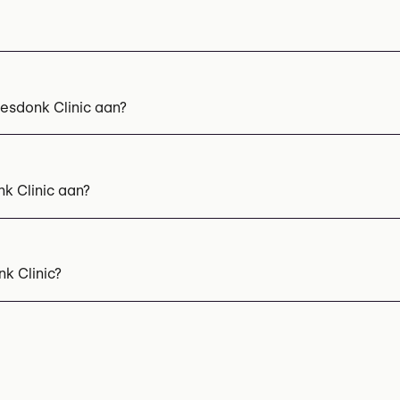
esdonk Clinic aan?
ing
Skinboosters
nk Clinic aan?
tlift (mastopexie)
Borstreconstructie
Borstvergroting met 
(abdominoplastie / Tummy Tuck)
Facelift
Gynaecomastie c
k Clinic?
e
Onderooglidcorrectie (onderooglid blepharoplastie)
Oto
3 689 11 82
r informatie: