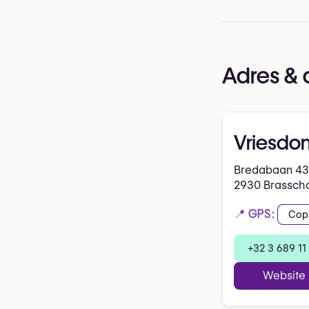
Adres & 
Vriesdon
Bredabaan 43
2930 Brassch
📍 GPS:
Cop
+32 3 689 11
Website