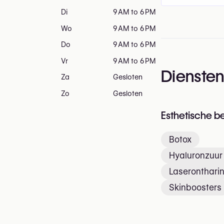
Di
9 AM to 6 PM
Wo
9 AM to 6 PM
Do
9 AM to 6 PM
Vr
9 AM to 6 PM
Dienste
Za
Gesloten
Zo
Gesloten
Esthetische b
Botox
Hyaluronzuur 
Laseronthari
Skinboosters