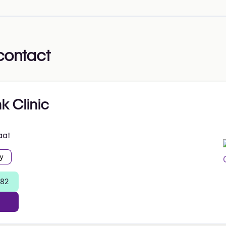
contact
k Clinic
aat
y
 82