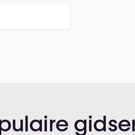
pulaire
gidse