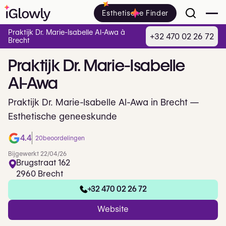
Esthetische Finder
Praktijk Dr. Marie-Isabelle Al-Awa à
+32 470 02 26 72
Brecht
Praktijk
Dr.
Marie-Isabelle
Al-Awa
Praktijk Dr. Marie-Isabelle Al-Awa in Brecht —
Esthetische geneeskunde
4.4
20
beoordelingen
Bijgewerkt 22/04/26
Brugstraat 162
2960 Brecht
+32 470 02 26 72
Website