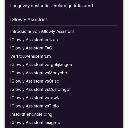
Longevity aesthetics, helder gedefinieerd
iGlowly Assistant
Introductie van iGlowly Assistant
iGlowly Assistant prijzen
iGlowly Assistant FAQ
Vertrouwenscentrum
iGlowly Assistant vergelijkingen
iGlowly Assistant vs
Manychat
iGlowly Assistant vs
Crisp
iGlowly Assistant vs
Customgpt
iGlowly Assistant vs
Tawk
iGlowly Assistant vs
Tidio
Installatiehandleiding
iGlowly Assistant Insights