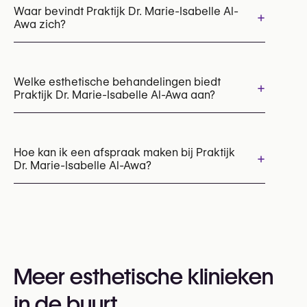
Waar bevindt Praktijk Dr. Marie-Isabelle Al-
+
Awa zich?
Welke esthetische behandelingen biedt
+
Praktijk Dr. Marie-Isabelle Al-Awa aan?
Botox
Chemische peelings
Cryolipolyse (CoolSculpting vet bevriezing)
Hoe kan ik een afspraak maken bij Praktijk
+
Dr. Marie-Isabelle Al-Awa?
Hyaluronzuur injecties
Mesotherapie
Microneedling
Profhilo (skin booster)
PRP behandeling
Sculptra
Afspraken kunnen worden gemaakt via
+32 470 02 26 72
U kunt ook hun website bezoeken voor meer
informatie:
Meer esthetische klinieken
https://www.dralawa.be/
in de buurt