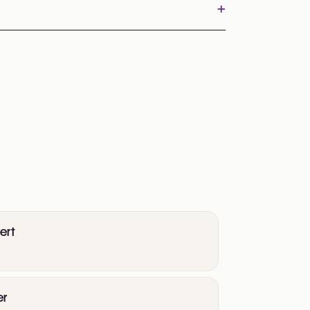
+
ert
er