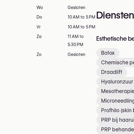
Wo
Gesloten
Dienste
Do
10 AM to 5 PM
Vr
10 AM to 5 PM
Za
11 AM to
Esthetische b
5:30 PM
Botox
Zo
Gesloten
Chemische pe
Draadlift
Hyaluronzuur 
Mesotherapi
Microneedlin
Profhilo (skin
PRP bij haaru
PRP behande