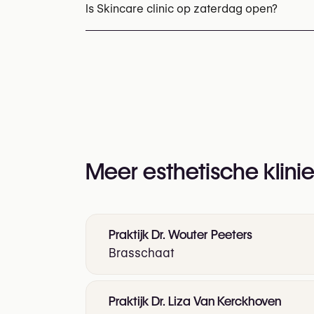
U kunt ook hun website bezoeken voor mee
Is Skincare clinic op zaterdag open?
https://www.skincare-clinic.be/
Ja
Meer esthetische klinie
Praktijk Dr. Wouter Peeters
Brasschaat
Praktijk Dr. Liza Van Kerckhoven