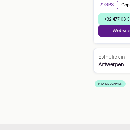
📍 GPS:
Cop
+32 477 03 
Websit
Esthetiek in
Antwerpen
PROFIEL CLAIMEN