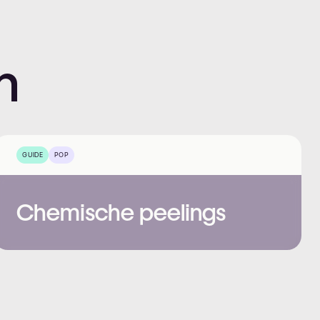
n
GUIDE
POP
Chemische peelings