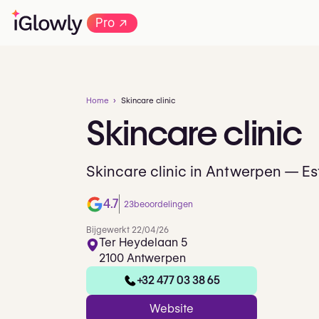
→
Pro
Home
Skincare clinic
Skincare
clinic
Skincare clinic in Antwerpen — E
4.7
23
beoordelingen
Bijgewerkt 22/04/26
Ter Heydelaan 5
2100 Antwerpen
+32 477 03 38 65
Website