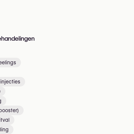
n
ehandelingen
elings
injecties
e
g
 booster)
itval
ling