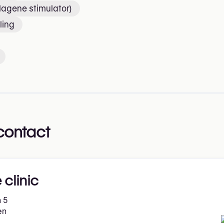
lagene stimulator)
ling
contact
 clinic
 5
en