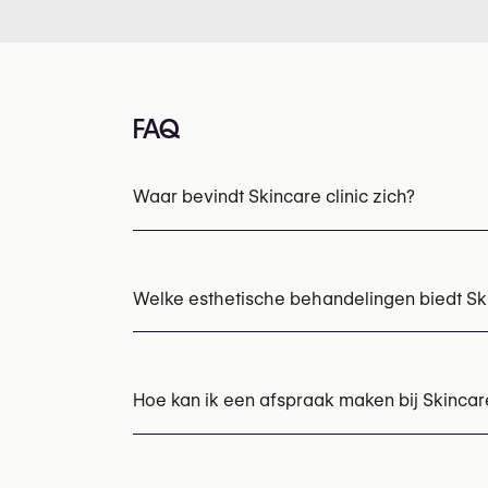
FAQ
Waar bevindt Skincare clinic zich?
Welke esthetische behandelingen biedt Ski
Botox
Chemische peelings
Draadlift
Hyal
PRP behandeling
Radiesse (collagene stim
Hoe kan ik een afspraak maken bij Skincare
Afspraken kunnen worden gemaakt via
+32