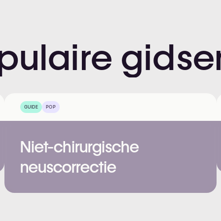
pulaire
gidse
GUIDE
POP
Niet-chirurgische
neuscorrectie