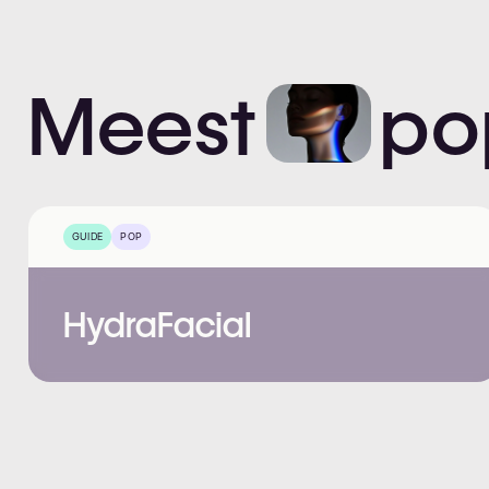
Meest
po
GUIDE
POP
HydraFacial