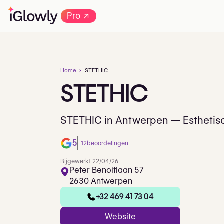
→
Pro
Home
STETHIC
STETHIC
STETHIC in Antwerpen — Esthetis
5
12
beoordelingen
Bijgewerkt 22/04/26
Peter Benoitlaan 57
2630 Antwerpen
+32 469 41 73 04
Website