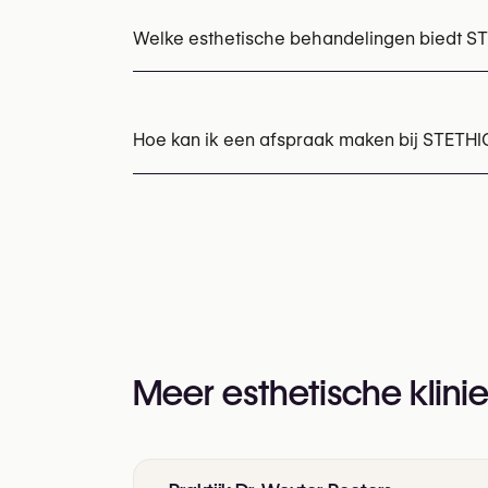
Welke esthetische behandelingen biedt S
Botox
Hair Filler behandeling
Hyaluronzuur
Hoe kan ik een afspraak maken bij STETHI
Afspraken kunnen worden gemaakt via
+32
U kunt ook hun website bezoeken voor mee
https://www.stethic.be/
Meer esthetische klinie