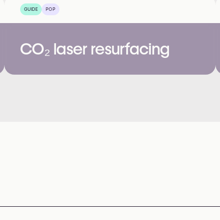
GUIDE
POP
CO₂ laser resurfacing