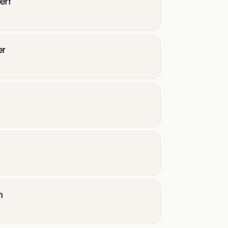
ert
er
n