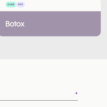
GUIDE
POP
Botox
+