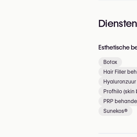
Dienste
Esthetische b
Botox
Hair Filler be
Hyaluronzuur 
Profhilo (skin
PRP behande
Sunekos®