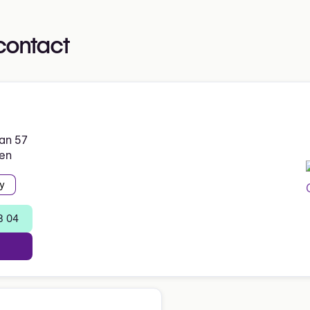
contact
aan 57
en
y
3 04