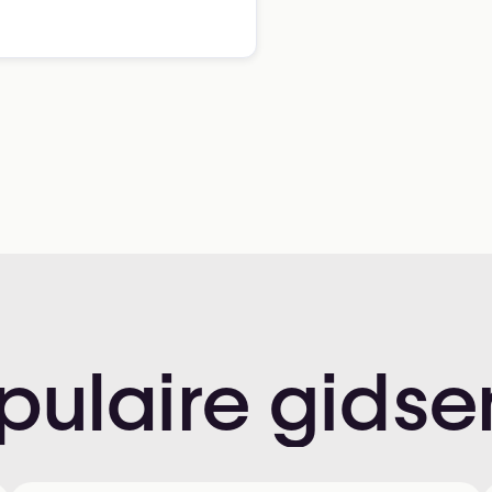
pulaire
gidse