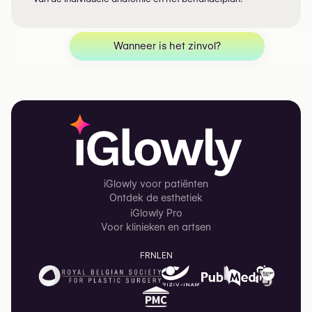
Wanneer is het zinvol?
iGlowly voor patiënten
Ontdek de esthetiek
iGlowly Pro
Voor klinieken en artsen
FR
NL
EN