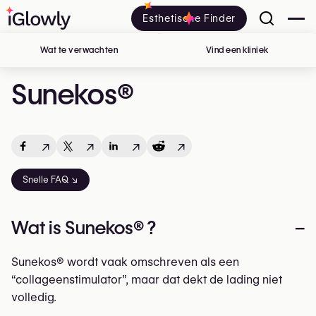
Esthetische Finder
Wat te verwachten
Vind een kliniek
in België
Sunekos®
↗
↗
↗
↗
Snelle FAQ ↘
Wat is Sunekos® ?
–
Sunekos® wordt vaak omschreven als een
“collageenstimulator”, maar dat dekt de lading niet
volledig.