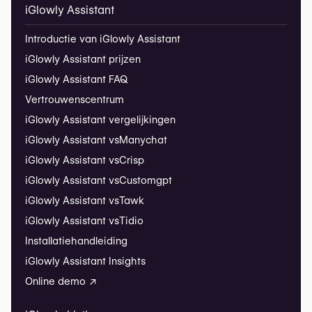
iGlowly Assistant
Introductie van iGlowly Assistant
iGlowly Assistant prijzen
iGlowly Assistant FAQ
Vertrouwenscentrum
iGlowly Assistant vergelijkingen
iGlowly Assistant vs
Manychat
iGlowly Assistant vs
Crisp
iGlowly Assistant vs
Customgpt
iGlowly Assistant vs
Tawk
iGlowly Assistant vs
Tidio
Installatiehandleiding
iGlowly Assistant Insights
Online demo ↗