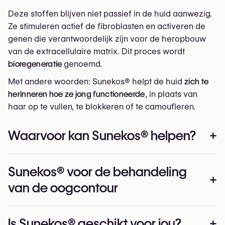
Deze stoffen blijven niet passief in de huid aanwezig.
Ze stimuleren actief de fibroblasten en activeren de
genen die verantwoordelijk zijn voor de heropbouw
van de extracellulaire matrix. Dit proces wordt
bioregeneratie
genoemd.
Met andere woorden: Sunekos® helpt de huid
zich te
herinneren hoe ze jong functioneerde
, in plaats van
haar op te vullen, te blokkeren of te camoufleren.
Waarvoor kan Sunekos® helpen?
+
Sunekos® verbetert de
kwaliteit van de huid
, niet de
Sunekos® voor de behandeling
vorm van het gezicht. Het is bijzonder geschikt voor:
+
van de oogcontour
Fijne lijntjes en beginnende rimpels
Verminderde stevigheid en elasticiteit
De oogcontour is een van de eerste zones die tekenen
Is Sunekos® geschikt voor jou?
+
Doffe, vermoeide huid met weinig uitstraling
van veroudering vertoont — en een van de moeilijkste