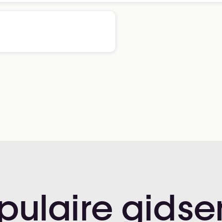
pulaire
gidse