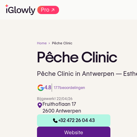
→
Pro
Home
Pêche Clinic
Pêche
Clinic
Pêche Clinic in Antwerpen — Esth
4.8
177
beoordelingen
Bijgewerkt 22/04/26
Fruithoflaan 17
2600 Antwerpen
+32 472 26 04 43
Website