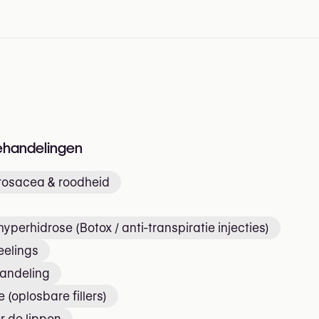
n
ehandelingen
rosacea & roodheid
yperhidrose (Botox / anti-transpiratie injecties)
elings
handeling
 (oplosbare fillers)