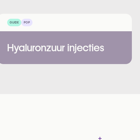
GUIDE
POP
Hyaluronzuur injecties
+