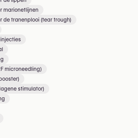
r de lippen
r marionetlijnen
r de tranenplooi (tear trough)
injecties
al
ng
F microneedling)
 booster)
lagene stimulator)
ng