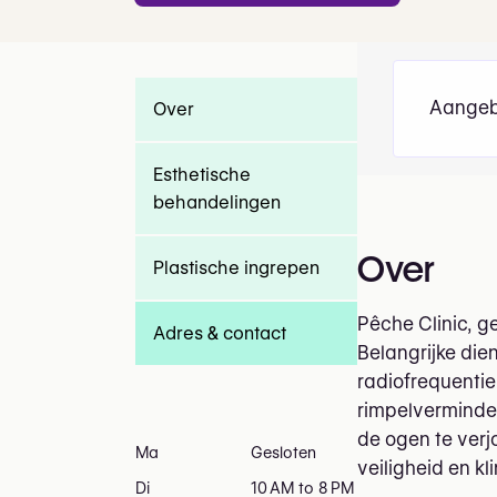
Aangeb
Over
Esthetische
behandelingen
Over
Plastische ingrepen
Pêche Clinic, g
Adres & contact
Belangrijke die
radiofrequentie
rimpelverminder
de ogen te ver
Ma
Gesloten
veiligheid en k
Di
10 AM to 8 PM