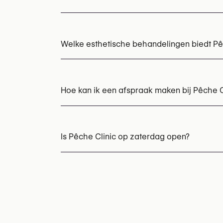
Welke esthetische behandelingen biedt Pê
Behandeling rosacea & roodheid
Botox
B
Hair Filler behandeling
Hyaluronidase (oplo
Hoe kan ik een afspraak maken bij Pêche C
Injections voor de tranenplooi (tear trough)
Morpheus8 (RF microneedling)
Profhilo (s
Afspraken kunnen worden gemaakt via
+32
U kunt ook hun website bezoeken voor mee
Is Pêche Clinic op zaterdag open?
https://pecheclinic.com/
Ja