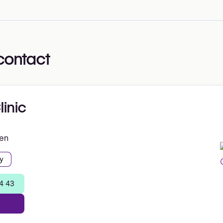
contact
inic
7
en
y
4 43
e