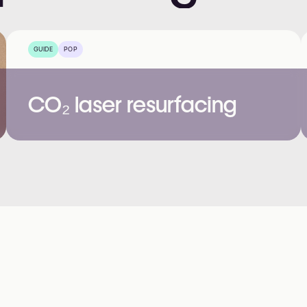
GUIDE
POP
CO₂ laser resurfacing