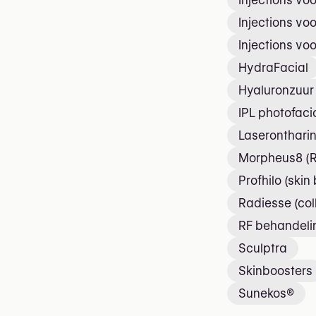
Injections voo
Injections voo
Injections voo
HydraFacial
Hyaluronzuur 
IPL photofaci
Laseronthari
Morpheus8 (R
Profhilo (skin
Radiesse (col
RF behandeli
Sculptra
Skinboosters
Sunekos®