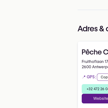
Adres & 
Pêche Cl
Fruithoflaan 1
2600 Antwerp
📍 GPS:
Cop
+32 472 26 0
Websit