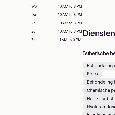
Wo
10 AM to 8 PM
Do
10 AM to 8 PM
Vr
10 AM to 8 PM
Dienste
Za
10 AM to 8 PM
Zo
11 AM to 3 PM
Esthetische b
Behandeling 
Botox
Behandeling h
Chemische pe
Hair Filler be
Hyaluronidase