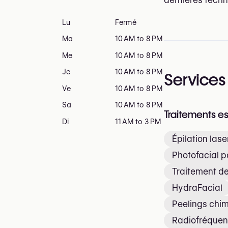
Lu
Fermé
Ma
10 AM to 8 PM
Me
10 AM to 8 PM
Je
10 AM to 8 PM
Services
Ve
10 AM to 8 PM
Sa
10 AM to 8 PM
Traitements e
Di
11 AM to 3 PM
Épilation lase
Photofacial p
Traitement de
HydraFacial
Peelings chi
Radiofréquen