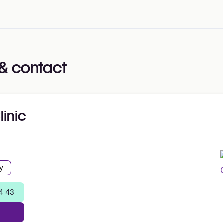
& contact
inic
7
y
4 43
e