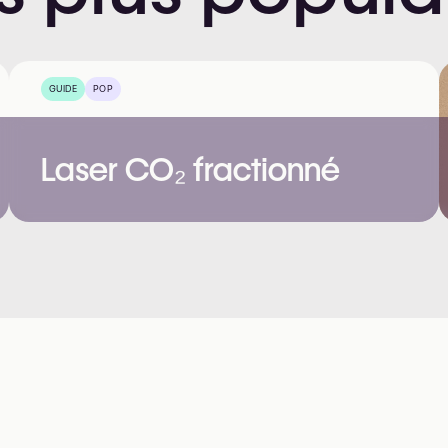
GUIDE
POP
Laser CO₂ fractionné