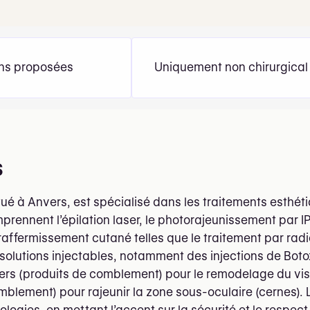
ons proposées
Uniquement non chirurgical
s
itué à Anvers, est spécialisé dans les traitements esthé
prennent l’épilation laser, le photorajeunissement par I
affermissement cutané telles que le traitement par rad
olutions injectables, notamment des injections de Botox
llers (produits de comblement) pour le remodelage du visa
mblement) pour rajeunir la zone sous-oculaire (cernes). 
ologies, en mettant l’accent sur la sécurité et le respec