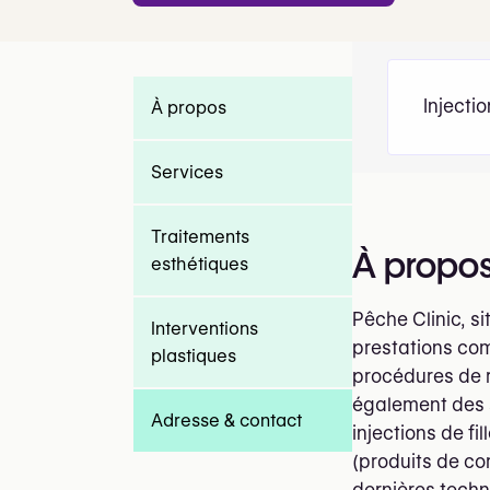
Injecti
À propos
Services
Traitements
À propo
esthétiques
Pêche Clinic, s
Interventions
prestations com
plastiques
procédures de r
également des s
Adresse & contact
injections de fi
(produits de co
dernières techn