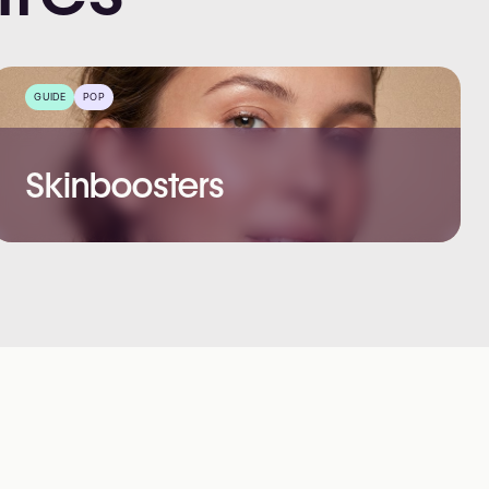
GUIDE
POP
Skinboosters