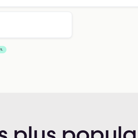
IL
s
plus
popula