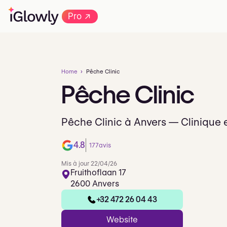
→
Pro
Home
Pêche Clinic
Pêche
Clinic
Pêche Clinic à Anvers — Clinique 
4.8
177
avis
Mis à jour 22/04/26
Fruithoflaan 17
2600 Anvers
+32 472 26 04 43
Website