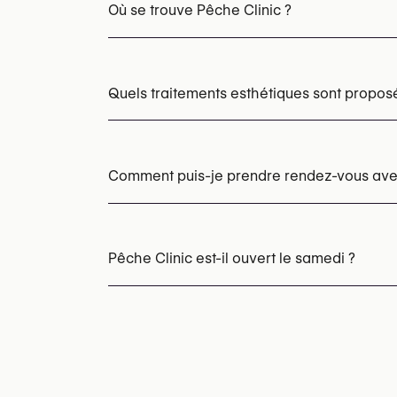
Où se trouve Pêche Clinic ?
Quels traitements esthétiques sont propos
Épilation laser
Photofacial par IPL
Traitem
Morpheus8 (microneedling par radiofréqu
Comment puis-je prendre rendez-vous avec
Injections d’acide hyaluronique
Injections
Injections d’acide hyaluronique pour le pli
Les rendez-vous peuvent être pris par tél
Radiesse (stimulateur de collagène)
Sculp
Vous pouvez également consulter leur site
Pêche Clinic est-il ouvert le samedi ?
https://pecheclinic.com/
Oui