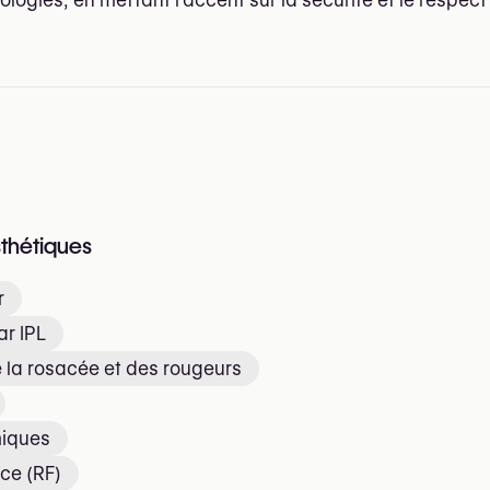
sthétiques
r
ar IPL
 la rosacée et des rougeurs
miques
ce (RF)