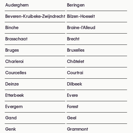
Auderghem
Beringen
Beveren-Kruibeke-Zwijndrecht
Bilzen-Hoeselt
Binche
Braine-l'Alleud
Brasschaat
Brecht
Bruges
Bruxelles
Charleroi
Châtelet
Courcelles
Courtrai
Deinze
Dilbeek
Etterbeek
Evere
Evergem
Forest
Gand
Geel
Genk
Grammont