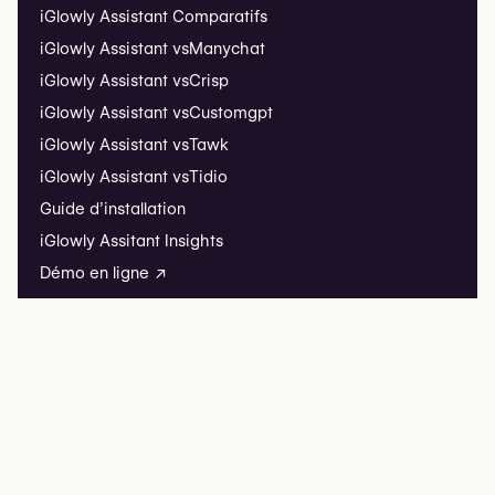
iGlowly Assistant Comparatifs
iGlowly Assistant vs
Manychat
iGlowly Assistant vs
Crisp
iGlowly Assistant vs
Customgpt
iGlowly Assistant vs
Tawk
iGlowly Assistant vs
Tidio
Guide d’installation
iGlowly Assitant Insights
Démo en ligne ↗
iGlowly Listing
Référencer votre clinique
Questions fréquentes
iGlowly