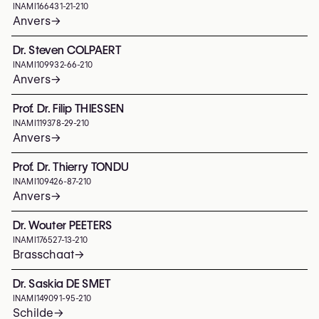
INAMI
166431-21-210
Anvers
→
Dr. Steven COLPAERT
INAMI
109932-66-210
Anvers
→
Prof. Dr. Filip THIESSEN
INAMI
119378-29-210
Anvers
→
Prof. Dr. Thierry TONDU
INAMI
109426-87-210
Anvers
→
Dr. Wouter PEETERS
INAMI
176527-13-210
Brasschaat
→
Dr. Saskia DE SMET
INAMI
149091-95-210
Schilde
→