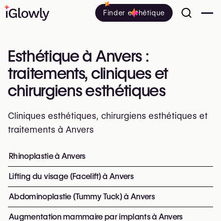
Finder esthétique
Esthétique à Anvers :
traitements, cliniques et
chirurgiens esthétiques
Cliniques esthétiques, chirurgiens esthétiques et
traitements à Anvers
Tout savoir sur l’esthétique à Anvers : cliniques, chirurgie
Rhinoplastie à Anvers
Top interventions et traitement
Lifting du visage (Facelift) à Anvers
Abdominoplastie (Tummy Tuck) à Anvers
Augmentation mammaire par implants à Anvers