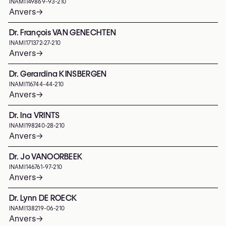
INAMI
149869-93-210
Anvers
→
Dr. François VAN GENECHTEN
INAMI
171372-27-210
Anvers
→
Dr. Gerardina KINSBERGEN
INAMI
116744-44-210
Anvers
→
Dr. Ina VRINTS
INAMI
198240-28-210
Anvers
→
Dr. Jo VANOORBEEK
INAMI
146761-97-210
Anvers
→
Dr. Lynn DE ROECK
INAMI
138219-06-210
Anvers
→