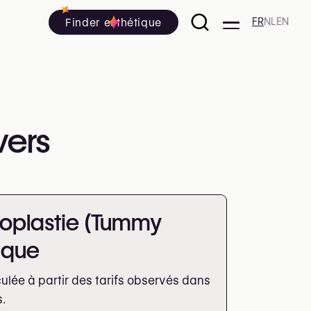
Finder esthétique
FR
NL
EN
vers
oplastie (Tummy
ique
lée à partir des tarifs observés dans
s.