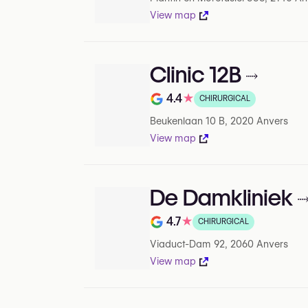
View map
Clinic 12B
4.4
★
CHIRURGICAL
Note de 4.4 sur 5 sur Google
Beukenlaan 10 B, 2020 Anvers
View map
De Damkliniek
4.7
★
CHIRURGICAL
Note de 4.7 sur 5 sur Google
Viaduct-Dam 92, 2060 Anvers
View map