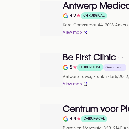
Antwerp Medica
4.2
★
CHIRURGICAL
Note de 4.2 sur 5 sur Google
Karel Oomsstraat 44, 2018 Anvers
View map
Be First Clinic
5
★
CHIRURGICAL
Ouvert sam.
Note de 5 sur 5 sur Google
Antwerp Tower, Frankrijklei 5/20.1
View map
Centrum voor Pl
4.4
★
CHIRURGICAL
Note de 4.4 sur 5 sur Google
Plantin en Moretuslei 333, 2140 An