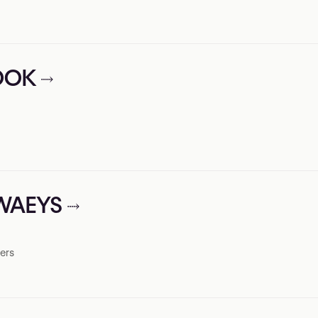
LOOK
EWAEYS
ers