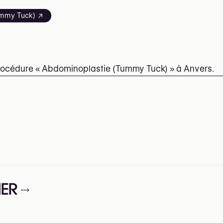
Tummy Tuck) ↗
procédure « Abdominoplastie (Tummy Tuck) » à Anvers.
MER