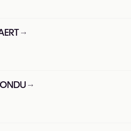
PAERT
y TONDU