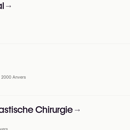
l
2, 2000 Anvers
astische Chirurgie
vers