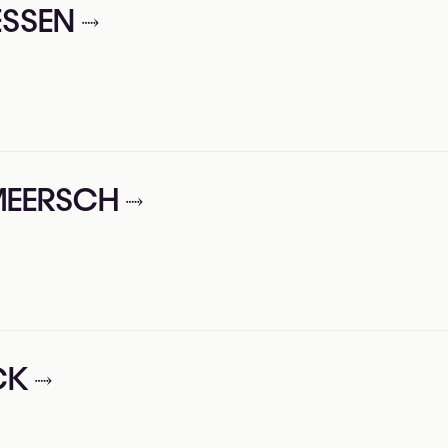
IESSEN
RMEERSCH
CK