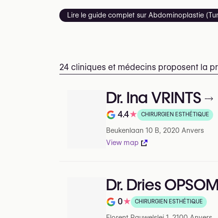
Lire le guide complet sur Abdominoplastie (
24 cliniques et médecins proposent la 
Dr. Ina VRINTS
4.4
★
CHIRURGIEN ESTHÉTIQUE
Note de 4.4 sur 5 sur Google
Beukenlaan 10 B, 2020 Anvers
View map
Dr. Dries OPSO
0
★
CHIRURGIEN ESTHÉTIQUE
Note de 0 sur 5 sur Google
Florent Pauwelslei 1, 2100 Anvers