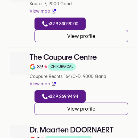
Kouter 7, 9000 Gand
View map
+32 9 330 90 00
View profile
The Coupure Centre
3.9
★
CHIRURGICAL
Note de 3.9 sur 5 sur Google
Coupure Rechts 164/C-D, 9000 Gand
View map
+32 9 269 94 94
View profile
Dr. Maarten DOORNAERT