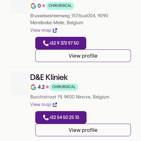
0
★
CHIRURGICAL
Note de 0 sur 5 sur Google
Brusselsesteenweg 157/bus004, 9090
Merelbeke-Melle, Belgium
View map
+32 9 373 97 50
View profile
D&E Kliniek
4.2
★
CHIRURGICAL
Note de 4.2 sur 5 sur Google
Burchtstraat 19, 9400 Ninove, Belgium
View map
+32 54 50 25 10
View profile