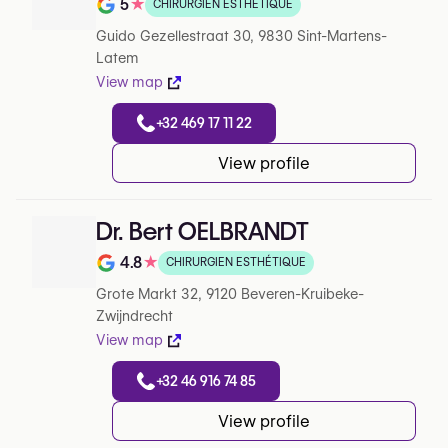
5
★
CHIRURGIEN ESTHÉTIQUE
Note de 5 sur 5 sur Google
Guido Gezellestraat 30, 9830 Sint-Martens-
Latem
View map
+32 469 17 11 22
View profile
Dr. Bert OELBRANDT
4.8
★
CHIRURGIEN ESTHÉTIQUE
Note de 4.8 sur 5 sur Google
Grote Markt 32, 9120 Beveren-Kruibeke-
Zwijndrecht
View map
+32 46 916 74 85
View profile