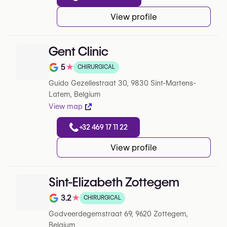
View profile
Gent Clinic
5
★
CHIRURGICAL
Note de 5 sur 5 sur Google
Guido Gezellestraat 30, 9830 Sint-Martens-
Latem, Belgium
View map
+32 469 17 11 22
View profile
Sint-Elizabeth Zottegem
3.2
★
CHIRURGICAL
Note de 3.2 sur 5 sur Google
Godveerdegemstraat 69, 9620 Zottegem,
Belgium