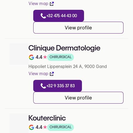
View map
+32 475 44 43 00
View profile
Clinique Dermatologie
4.4
★
CHIRURGICAL
Note de 4.4 sur 5 sur Google
Hippoliet Lippensplein 24 A, 9000 Gand
View map
+32 9 335 37 83
View profile
Kouterclinic
4.4
★
CHIRURGICAL
Note de 4.4 sur 5 sur Google