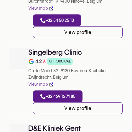
Burchtstraat 19, 9400 Ninove, Belgium
View map
+32 54 50 25 10
View profile
Singelberg Clinic
4.2
★
CHIRURGICAL
Note de 4.2 sur 5 sur Google
Grote Markt 32, 9120 Beveren-Kruibeke-
Zwijndrecht, Belgium
View map
+32 469 16 74 85
View profile
D&E Kliniek Gent