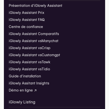
Présentation d’iGlowly Assistant
iGlowly Assistant Prix
iGlowly Assistant FAQ
Centre de confiance
iGlowly Assistant Comparatifs
iGlowly Assistant vs
Manychat
iGlowly Assistant vs
Crisp
iGlowly Assistant vs
Customgpt
iGlowly Assistant vs
Tawk
iGlowly Assistant vs
Tidio
Guide d’installation
iGlowly Assitant Insights
Démo en ligne ↗
iGlowly Listing