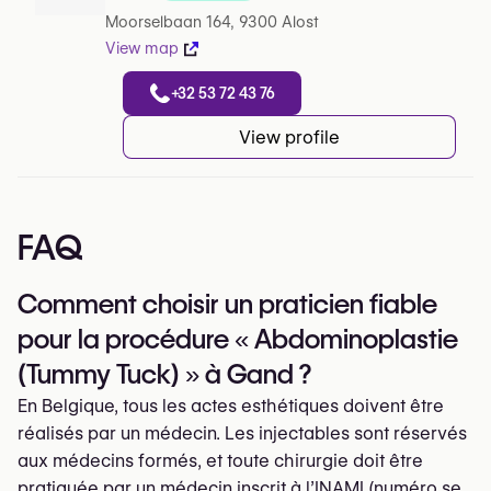
Note de 5 sur 5 sur Google
Moorselbaan 164, 9300 Alost
View map
+32 53 72 43 76
View profile
FAQ
Comment choisir un praticien fiable
pour la procédure « Abdominoplastie
(Tummy Tuck) » à Gand ?
En Belgique, tous les actes esthétiques doivent être
réalisés par un médecin. Les injectables sont réservés
aux médecins formés, et toute chirurgie doit être
pratiquée par un médecin inscrit à l’INAMI (numéro se