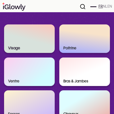
FR
NL
EN
Visage
Poitrine
Ventre
Bras & Jambes