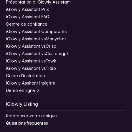
Présentation d’iGlowly Assistant
iGlowly Assistant Prix
iGlowly Assistant FAQ
Centre de confiance
iGlowly Assistant Comparatifs
iGlowly Assistant vs
Manychat
iGlowly Assistant vs
Crisp
iGlowly Assistant vs
Customgpt
iGlowly Assistant vs
Tawk
iGlowly Assistant vs
Tidio
Guide d’installation
iGlowly Assitant Insights
Démo en ligne ↗
iGlowly Listing
Référencer votre clinique
Questions fréquentes