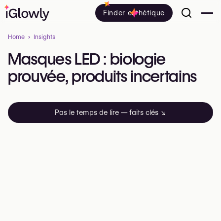
Finder esthétique
Home
Insights
Masques
LED
:
biologie
prouvée,
produits
incertains
Pas le temps de lire — faits clés
↘