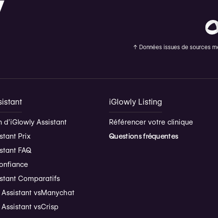
↑
Données issues de sources méd
istant
iGlowly Listing
 d’iGlowly Assistant
Référencer votre clinique
stant Prix
Questions fréquentes
istant FAQ
onfiance
istant Comparatifs
 Assistant vs
Manychat
 Assistant vs
Crisp