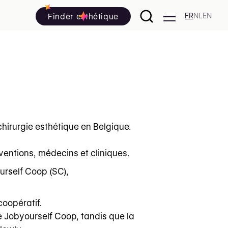
Finder esthétique
FR
NL
EN
hirurgie esthétique en Belgique.
rventions, médecins et cliniques.
urself Coop (SC),
coopératif.
de Jobyourself Coop, tandis que la