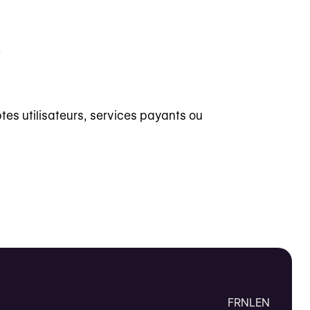
.
tes utilisateurs, services payants ou
FR
NL
EN