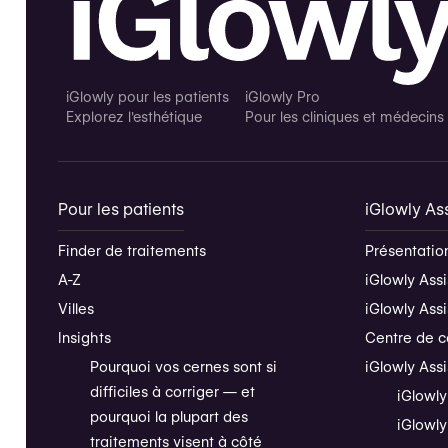
iGlowly pour les patients
iGlowly Pro
Explorez l'esthétique
Pour les cliniques et médecins
Pour les patients
iGlowly Ass
Finder de traitements
Présentation
A-Z
iGlowly Assi
Villes
iGlowly Ass
Insights
Centre de c
Pourquoi vos cernes sont si
iGlowly Ass
difficiles à corriger — et
iGlowly
pourquoi la plupart des
iGlowly
traitements visent à côté