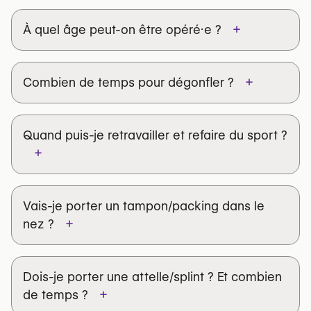
+
À quel âge peut-on être opéré·e ?
+
Combien de temps pour dégonfler ?
2 semaines
Quand puis-je retravailler et refaire du sport ?
+
3 mois
10–14 jours
6–12 mois
Vais-je porter un tampon/packing dans le
+
nez ?
3–4 semaines
Pas de sports de contact
3 mois
Dois-je porter une attelle/splint ? Et combien
+
de temps ?