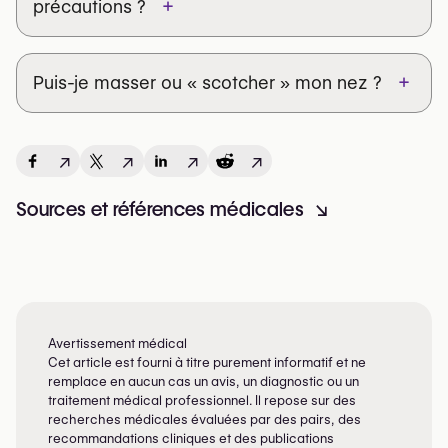
+
précautions ?
Soleil
photoprotection
Piercing
au moins 3–6 mois
+
Puis-je masser ou « scotcher » mon nez ?
CPAP
↗
↗
↗
↗
Allergies/rhinites
Sources et références médicales
↘
Avertissement médical
Cet article est fourni à titre purement informatif et ne
remplace en aucun cas un avis, un diagnostic ou un
traitement médical professionnel. Il repose sur des
recherches médicales évaluées par des pairs, des
recommandations cliniques et des publications