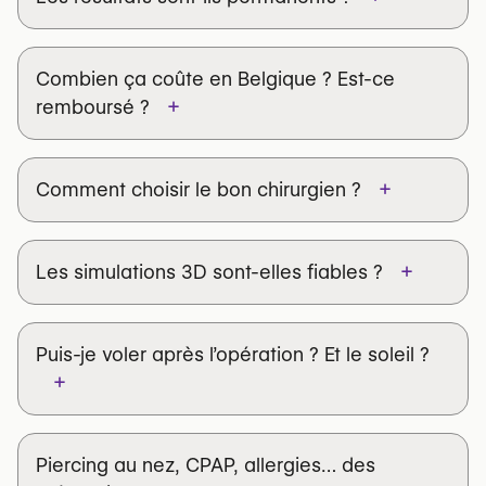
Combien ça coûte en Belgique ? Est-ce
+
remboursé ?
Rhinoplastie esthétique primaire
3 000–4 500 €
+
Comment choisir le bon chirurgien ?
Esthétique + fonctionnelle
5 000–7 000 €
Volume & portfolio
Féminisation
6 000–9 000 €
+
Les simulations 3D sont-elles fiables ?
Révision
6 500 € et +
Respiration + esthétique
part esthétique n’est pas remboursée
Puis-je voler après l’opération ? Et le soleil ?
fonctionnelles documentées
+
remboursement partiel
Transparence
Avion
2 semaines
Piercing au nez, CPAP, allergies… des