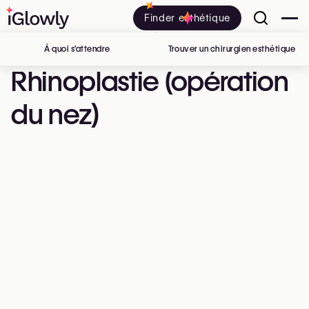
Finder esthétique
À quoi s’attendre
Trouver un chirurgien esthétique
en 
Rhinoplastie (opération
du nez)