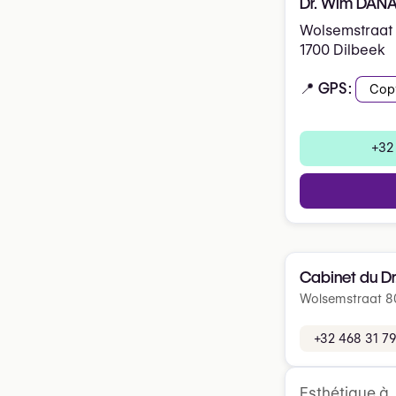
Dr. Wim DAN
Wolsemstraat
1700 Dilbeek
📍 GPS:
Cop
+32
Cabinet du D
Wolsemstraat 80
+32 468 31 79
Esthétique à