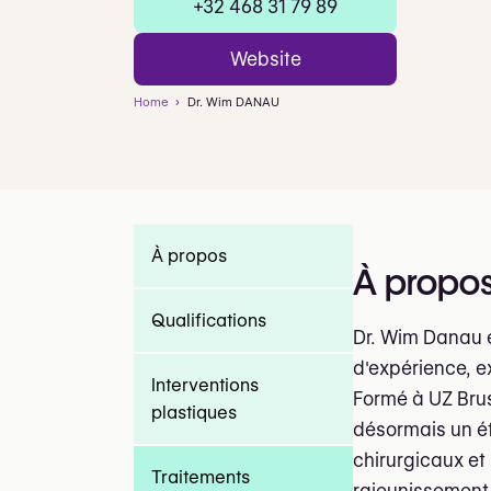
+32 468 31 79 89
Website
Home
Dr. Wim DANAU
À propos
À propo
Qualifications
Dr. Wim Danau e
d'expérience, e
Interventions
Formé à UZ Brus
plastiques
désormais un é
chirurgicaux et
Traitements