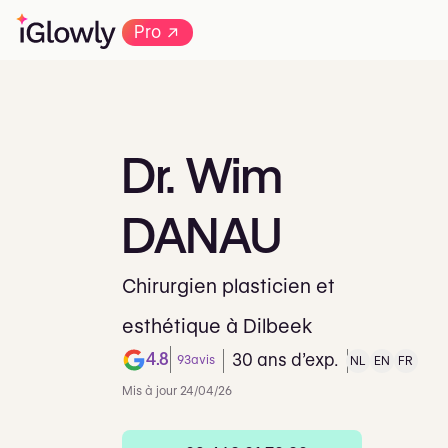
→
Pro
Dr.
Wim
DANAU
Chirurgien plasticien et
esthétique à Dilbeek
4.8
30 ans d’exp.
93
avis
NL
EN
FR
Note de 4.8 sur 5 sur Google
Mis à jour 24/04/26