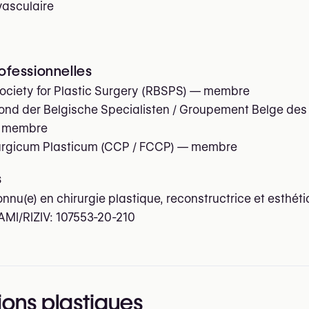
vasculaire
rofessionnelles
ociety for Plastic Surgery (RBSPS)
— membre
nd der Belgische Specialisten / Groupement Belge des
 membre
urgicum Plasticum (CCP / FCCP)
— membre
s
onnu(e) en chirurgie plastique, reconstructrice et esthét
AMI/RIZIV:
107553-20-210
ions plastiques