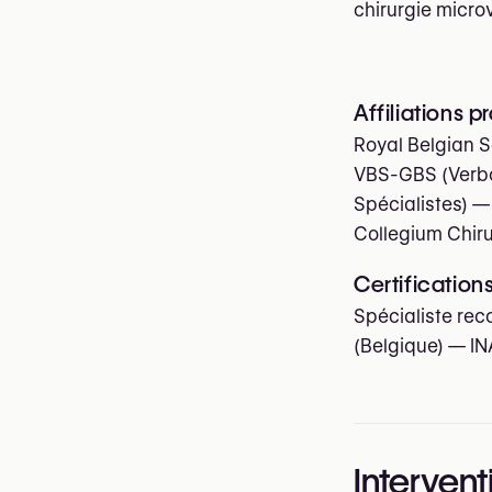
chirurgie micro
Affiliations p
Royal Belgian S
VBS-GBS (Verbo
Spécialistes)
—
Collegium Chir
Certification
Spécialiste rec
(Belgique) — IN
Intervent