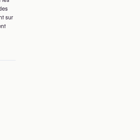
 les
 des
nt sur
ent