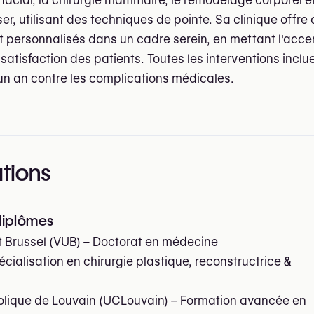
facial, la chirurgie mammaire, le remodelage corporel et
er, utilisant des techniques de pointe. Sa clinique offre
et personnalisés dans un cadre serein, en mettant l'acce
a satisfaction des patients. Toutes les interventions inclu
un an contre les complications médicales.
ations
diplômes
eit Brussel (VUB) – Doctorat en médecine
cialisation en chirurgie plastique, reconstructrice &
holique de Louvain (UCLouvain) – Formation avancée en