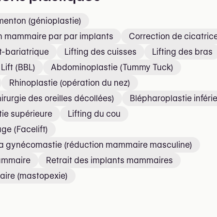
menton (génioplastie)
 mammaire par par implants
Correction de cicatric
t-bariatrique
Lifting des cuisses
Lifting des bras
Lift (BBL)
Abdominoplastie (Tummy Tuck)
Rhinoplastie (opération du nez)
irurgie des oreilles décollées)
Blépharoplastie inféri
ie supérieure
Lifting du cou
age (Facelift)
 la gynécomastie (réduction mammaire masculine)
ammaire
Retrait des implants mammaires
aire (mastopexie)