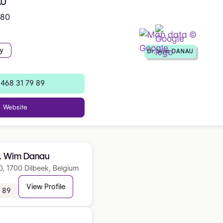
AU
 80
y
Dr. Wim DANAU
 468 31 79 89
Website
r. Wim Danau
, 1700 Dilbeek, Belgium
View Profile
 89