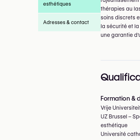
rajeunissement 
esthétiques
thérapies au las
soins discrets 
Adresses & contact
la sécurité et l
une garantie d'
Qualific
Formation & 
Vrije Universit
UZ Brussel – Spé
esthétique
Université cat