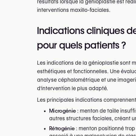
résultats lorsque la génioplastie est réa
interventions maxillo-faciales.
Indications cliniques d
pour quels patients ?
Les indications de la génioplastie sont m
esthétiques et fonctionnelles. Une évalu
analyse céphalométrique et une imagerie 
d'intervention le plus adapté.
Les principales indications comprennent
Microgénie
: menton de taille insuf
autres structures faciales, créant u
Rétrogénie
: menton positionné trop 
associé à une malocclusion de class