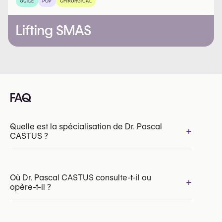
GUIDE
POP
CHIRURGICAL
Lifting SMAS
FAQ
Quelle est la spécialisation de Dr. Pascal
+
CASTUS ?
Où Dr. Pascal CASTUS consulte-t-il ou
+
opère-t-il ?
INAMI/RIZIV:
189395-46-210