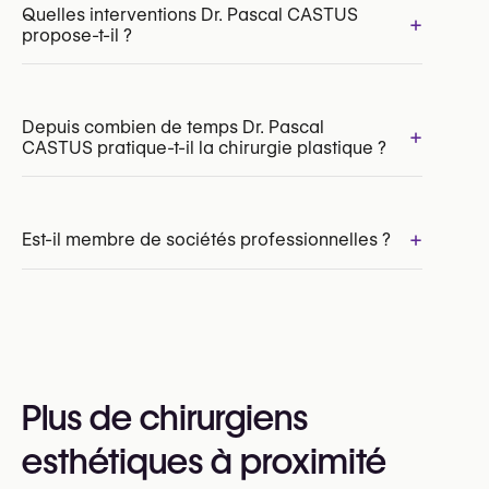
Quelles interventions Dr. Pascal CASTUS
+
propose-t-il ?
Depuis combien de temps Dr. Pascal
+
CASTUS pratique-t-il la chirurgie plastique ?
Lifting du visage (Facelift)
Lifting du cou
Brow Lift (Lifting des sourcils)
Blépharoplastie supérieure
+
Est-il membre de sociétés professionnelles ?
Blépharoplastie inférieure
Oui :
American Society of Plastic Surgeons (ASPS)
European Rhinoplasty Society (ERS / RSE)
Royal Belgian Society for Plastic Surgery
Plus de chirurgiens
(RBSPS)
Royal Belgian Society for Surgery (BSS)
esthétiques à proximité