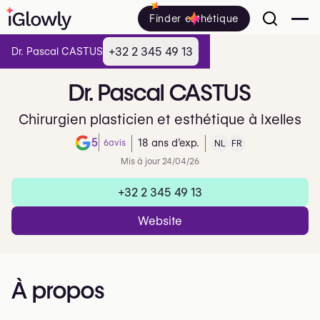
Finder esthétique
+32 2 345 49 13
Dr. Pascal CASTUS
Dr.
Pascal
CASTUS
Chirurgien plasticien et esthétique à Ixelles
5
6
avis
18 ans d’exp.
NL
FR
Note de 5 sur 5 sur Google
Mis à jour 24/04/26
+32 2 345 49 13
Website
À propos