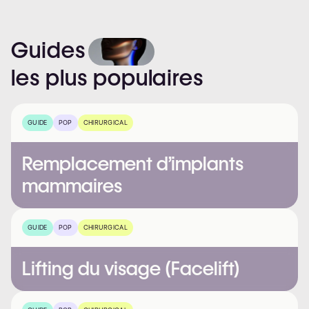
Guides
les
plus
populaires
GUIDE
POP
CHIRURGICAL
Remplacement d’implants
mammaires
GUIDE
POP
CHIRURGICAL
Lifting du visage (Facelift)