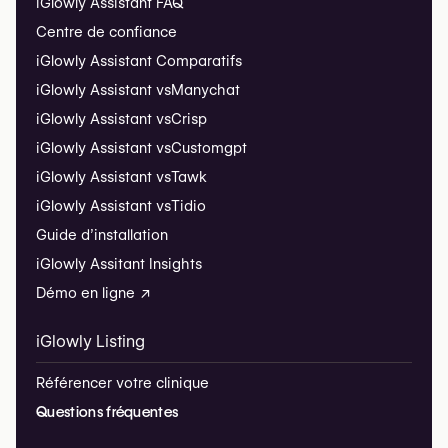
iGlowly Assistant FAQ
Centre de confiance
iGlowly Assistant Comparatifs
iGlowly Assistant vs
Manychat
iGlowly Assistant vs
Crisp
iGlowly Assistant vs
Customgpt
iGlowly Assistant vs
Tawk
iGlowly Assistant vs
Tidio
Guide d’installation
iGlowly Assitant Insights
Démo en ligne ↗
iGlowly Listing
Référencer votre clinique
Questions fréquentes